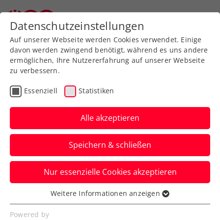
Datenschutzeinstellungen
Auf unserer Webseite werden Cookies verwendet. Einige
davon werden zwingend benötigt, während es uns andere
ermöglichen, Ihre Nutzererfahrung auf unserer Webseite
zu verbessern.
Aktuelle News
Essenziell
Statistiken
Alle akzeptieren
Speichern & schließen
Nur essenzielle Cookies akzeptieren
Weitere Informationen anzeigen
Essenziell
News filtern
Essenzielle Cookies werden für grundlegende
Powered by