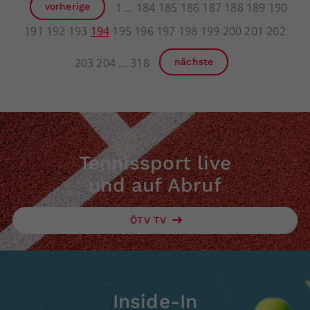
1
184
185
186
187
188
189
190
vorherige
191
192
193
194
195
196
197
198
199
200
201
202
203
204
318
nächste
Tennissport live
und auf Abruf
ÖTV TV
Inside-In