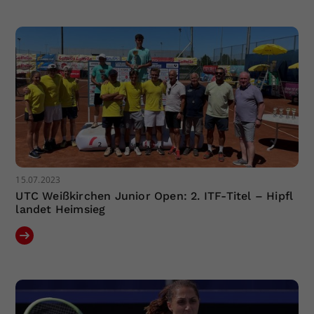
Dieser Wert speichert Ihre Consent-
Einstellungen. Unter anderem eine
zufällig generierte ID, für die
Zweck
historische Speicherung Ihrer
vorgenommen Einstellungen, falls der
Webseiten-Betreiber dies eingestellt
hat.
15.07.2023
UTC Weißkirchen Junior Open: 2. ITF-Titel – Hipfl
landet Heimsieg