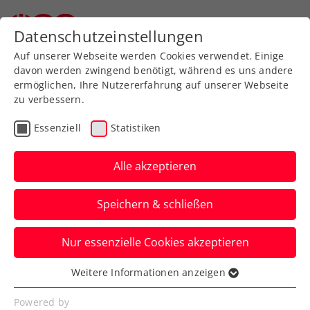
Zurück zur Newsübersicht
Datenschutzeinstellungen
Auf unserer Webseite werden Cookies verwendet. Einige
davon werden zwingend benötigt, während es uns andere
ermöglichen, Ihre Nutzererfahrung auf unserer Webseite
zu verbessern.
Rollstuhltennis
Inklusion
Essenziell
Statistiken
Verbands-Info
Alle akzeptieren
LOTTERIEN Sporthilfe-
Speichern & schließen
Gala: Langmann als
„Sportler:in mit Herz“
Nur essenzielle Cookies akzeptieren
nominiert
Weitere Informationen anzeigen
Essenziell
Vom 18. bis 24. September kann man fürs
Essenzielle Cookies werden für grundlegende
Powered by