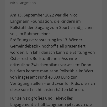
Nico Langmann
Dieser Wert speichert Ihre Consent-
Einstellungen. Unter anderem eine
Am 13. September 2022 war die Nico
zufällig generierte ID, für die
Langmann Foundation, die Kindern im
Zweck
historische Speicherung Ihrer
vorgenommen Einstellungen, falls der
Rollstuhl den Zugang zum Sport ermöglichen
Webseiten-Betreiber dies eingestellt
soll, im Rahmen einer
hat.
Eröffnungsveranstaltung im 13. Wiener
Gemeindebezirk hochoffiziell präsentiert
worden. Ein Jahr danach kann die Stiftung von
Österreichs Rollstuhltennis-Ass eine
erfreuliche Zwischenbilanz vorweisen: Denn
bis dato konnte man zehn Rollstühle im Wert
von insgesamt rund 40.000 Euro zur
Verfügung stellen – und zwar für Kids, die sich
diese sonst nicht leisten hätten können.
Für sein so großes und liebevolles
Engagement erhält Langmann jetzt auch die