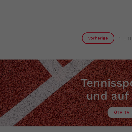
1
1
vorherige
Tennisspo
und auf
ÖTV TV