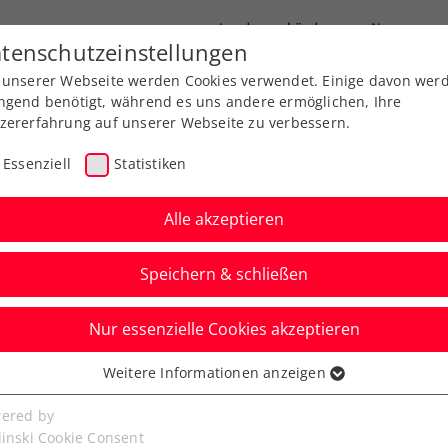
Landesverbände
News
tenschutzeinstellungen
 unserer Webseite werden Cookies verwendet. Einige davon wer
port
Ausbildung
Services
Über uns
ngend benötigt, während es uns andere ermöglichen, Ihre
zererfahrung auf unserer Webseite zu verbessern.
Essenziell
Statistiken
Alle akzeptieren
Aktuelle News
Speichern & schließen
Nur essenzielle Cookies akzeptieren
Weitere Informationen anzeigen
ssenziell
senzielle Cookies werden für grundlegende Funktionen der
ered by
bseite benötigt. Dadurch ist gewährleistet, dass die Webseite
linski Cookie Consent