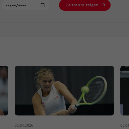
Zweck
generierte ID, für die historische Speicherung
:
Zeitraum zeigen
Ihrer vorgenommen Einstellungen, falls der
Webseiten-Betreiber dies eingestellt hat.
06.04.2026
05.0