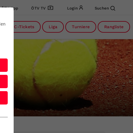
ÖTV App
ÖTV TV
Login
Suchen
den
DC-Tickets
Liga
Turniere
Rangliste