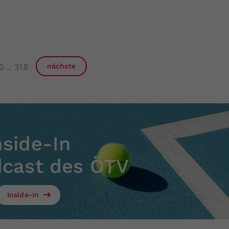
0
318
nächste
nside-In
dcast des ÖTV
Inside-In