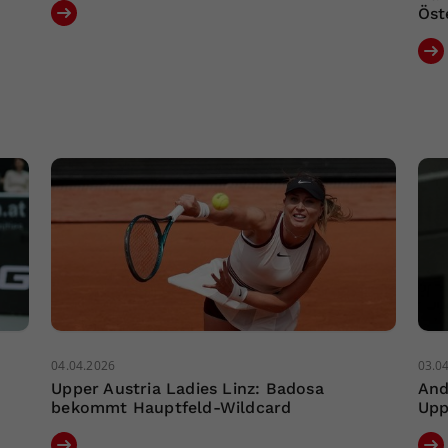
Öst
04.04.2026
03.0
Upper Austria Ladies Linz: Badosa
And
bekommt Hauptfeld-Wildcard
Upp