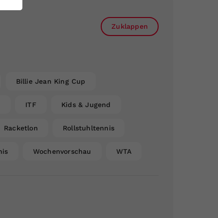
Zuklappen
Billie Jean King Cup
n
ITF
Kids & Jugend
Racketlon
Rollstuhltennis
nis
Wochenvorschau
WTA