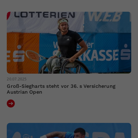
Dieser Wert speichert Ihre Consent-
Einstellungen. Unter anderem eine
zufällig generierte ID, für die
Zweck
historische Speicherung Ihrer
vorgenommen Einstellungen, falls der
Webseiten-Betreiber dies eingestellt
hat.
20.07.2025
Groß-Siegharts steht vor 36. s Versicherung
Austrian Open