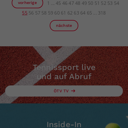
1
45
46
47
48
49
50
51
52
53
54
vorherige
55
56
57
58
59
60
61
62
63
64
65
318
nächste
Tennissport live
und auf Abruf
ÖTV TV
Inside-In