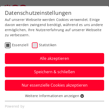
Datenschutzeinstellungen
Auf unserer Webseite werden Cookies verwendet. Einige
davon werden zwingend benötigt, während es uns andere
ermöglichen, Ihre Nutzererfahrung auf unserer Webseite
zu verbessern.
Aktuelle News
Essenziell
Statistiken
Alle akzeptieren
Speichern & schließen
Nur essenzielle Cookies akzeptieren
Weitere Informationen anzeigen
Essenziell
News filtern
Essenzielle Cookies werden für grundlegende
Powered by