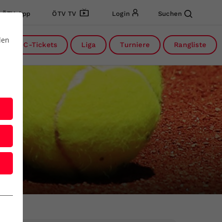
ÖTV App
ÖTV TV
Login
Suchen
den
DC-Tickets
Liga
Turniere
Rangliste