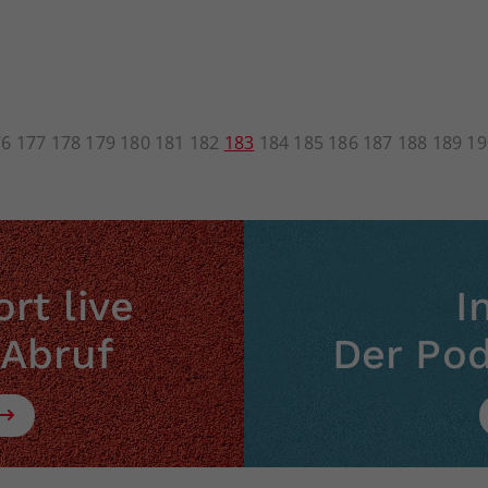
76
177
178
179
180
181
182
183
184
185
186
187
188
189
19
rt live
I
 Abruf
Der Po