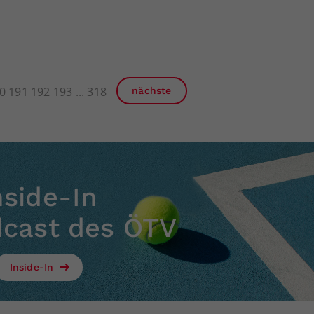
0
191
192
193
318
nächste
nside-In
dcast des ÖTV
Inside-In