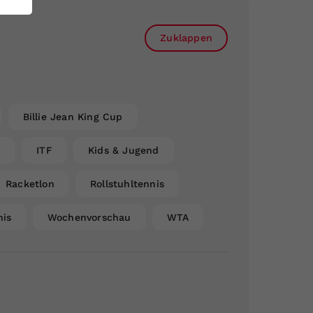
Zuklappen
Billie Jean King Cup
n
ITF
Kids & Jugend
Racketlon
Rollstuhltennis
nis
Wochenvorschau
WTA