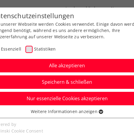
Landesverbände
News
tenschutzeinstellungen
 unserer Webseite werden Cookies verwendet. Einige davon wer
port
Ausbildung
Services
Über uns
ngend benötigt, während es uns andere ermöglichen, Ihre
zererfahrung auf unserer Webseite zu verbessern.
Essenziell
Statistiken
Alle akzeptieren
Aktuelle News
Speichern & schließen
Nur essenzielle Cookies akzeptieren
Weitere Informationen anzeigen
ssenziell
senzielle Cookies werden für grundlegende Funktionen der
ered by
bseite benötigt. Dadurch ist gewährleistet, dass die Webseite
linski Cookie Consent