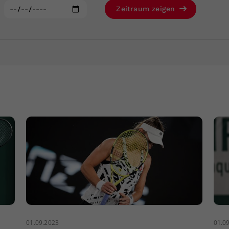
Zweck
generierte ID, für die historische Speicherung
:
Zeitraum zeigen
Ihrer vorgenommen Einstellungen, falls der
Webseiten-Betreiber dies eingestellt hat.
01.09.2023
01.0