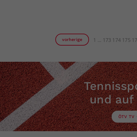
1
173
174
175
1
vorherige
Tennisspo
und auf
ÖTV TV