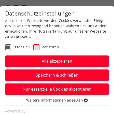
Zurück zur Newsübersicht
Datenschutzeinstellungen
Auf unserer Webseite werden Cookies verwendet. Einige
davon werden zwingend benötigt, während es uns andere
ermöglichen, Ihre Nutzererfahrung auf unserer Webseite
zu verbessern.
Turniere
ATP
Essenziell
Statistiken
Erste Bank Open: Thiem
unterliegt im
Alle akzeptieren
Erstrundenkracher
Speichern & schließen
Tsitsipas
Nur essenzielle Cookies akzeptieren
Auch der dritte Österreicher im
Hauptbewerb des ATP-500-Turniers in
Weitere Informationen anzeigen
Essenziell
Wien ist ausgeschieden.
Essenzielle Cookies werden für grundlegende
Powered by