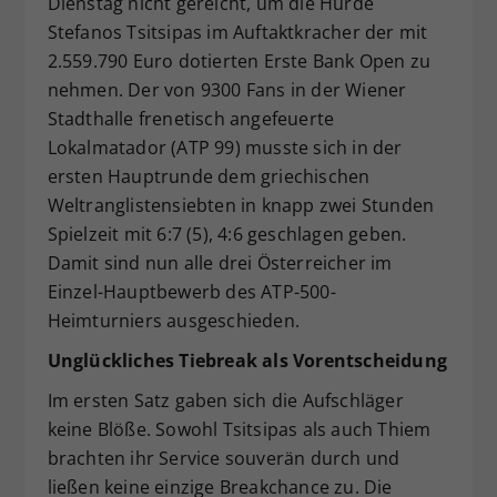
Dienstag nicht gereicht, um die Hürde
Dieser Wert speichert Ihre Consent-
Stefanos Tsitsipas im Auftaktkracher der mit
Einstellungen. Unter anderem eine
2.559.790 Euro dotierten Erste Bank Open zu
zufällig generierte ID, für die
nehmen. Der von 9300 Fans in der Wiener
Zweck
historische Speicherung Ihrer
Stadthalle frenetisch angefeuerte
vorgenommen Einstellungen, falls der
Lokalmatador (ATP 99) musste sich in der
Webseiten-Betreiber dies eingestellt
hat.
ersten Hauptrunde dem griechischen
Weltranglistensiebten in knapp zwei Stunden
Spielzeit mit 6:7 (5), 4:6 geschlagen geben.
Damit sind nun alle drei Österreicher im
Einzel-Hauptbewerb des ATP-500-
Heimturniers ausgeschieden.
Unglückliches Tiebreak als Vorentscheidung
Im ersten Satz gaben sich die Aufschläger
keine Blöße. Sowohl Tsitsipas als auch Thiem
brachten ihr Service souverän durch und
ließen keine einzige Breakchance zu. Die