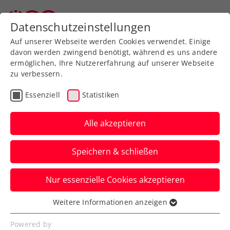
Zurück zur Newsübersicht
Datenschutzeinstellungen
Auf unserer Webseite werden Cookies verwendet. Einige
davon werden zwingend benötigt, während es uns andere
ermöglichen, Ihre Nutzererfahrung auf unserer Webseite
zu verbessern.
Turniere
ATP
Essenziell
Statistiken
Erste Bank Open:
Dimitrov zu Gast am
Alle akzeptieren
Erste Campus
Speichern & schließen
Der Ex-Weltranglistendritte und Wien-
Nur essenzielle Cookies akzeptieren
Stammgast bereitet sich bereits aufs ATP-
Turnier in der Bundeshauptstadt vor.
Weitere Informationen anzeigen
Essenziell
Verfasst von: Presseaussendung / Redaktion, 20.10.2023
Essenzielle Cookies werden für grundlegende
Powered by