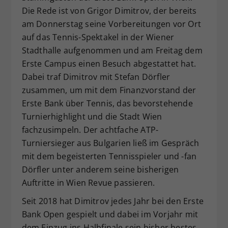
Die Rede ist von Grigor Dimitrov, der bereits
Dieser Wert speichert Ihre Consent-
am Donnerstag seine Vorbereitungen vor Ort
Einstellungen. Unter anderem eine
zufällig generierte ID, für die
auf das Tennis-Spektakel in der Wiener
Zweck
historische Speicherung Ihrer
Stadthalle aufgenommen und am Freitag dem
vorgenommen Einstellungen, falls der
Erste Campus einen Besuch abgestattet hat.
Webseiten-Betreiber dies eingestellt
Dabei traf Dimitrov mit Stefan Dörfler
hat.
zusammen, um mit dem Finanzvorstand der
Erste Bank über Tennis, das bevorstehende
Turnierhighlight und die Stadt Wien
fachzusimpeln. Der achtfache ATP-
Turniersieger aus Bulgarien ließ im Gespräch
mit dem begeisterten Tennisspieler und -fan
Dörfler unter anderem seine bisherigen
Auftritte in Wien Revue passieren.
Seit 2018 hat Dimitrov jedes Jahr bei den Erste
Bank Open gespielt und dabei im Vorjahr mit
dem Einzug ins Halbfinale sein bisher bestes