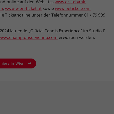
sind online auf den Websites
www.erstebank-
om
,
www.wien-ticket.at
sowie
www.oeticket.com
 die Tickethotline unter der Telefonnummer 01 / 79 999
2024 laufende „Official Tennis Experience“ im Studio F
www.championsofvienna.com
erworben werden.
rniers in Wien.