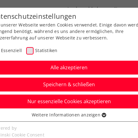
Landesverbände
News
tenschutzeinstellungen
 unserer Webseite werden Cookies verwendet. Einige davon wer
port
Ausbildung
Services
Über uns
ngend benötigt, während es uns andere ermöglichen, Ihre
zererfahrung auf unserer Webseite zu verbessern.
Essenziell
Statistiken
Alle akzeptieren
Speichern & schließen
Nur essenzielle Cookies akzeptieren
iemstag bei den Erste
Weitere Informationen anzeigen
ssenziell
senzielle Cookies werden für grundlegende Funktionen der
ered by
bseite benötigt. Dadurch ist gewährleistet, dass die Webseite
linski Cookie Consent