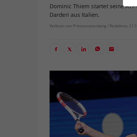
ei
Dominic Thiem startet seine ATP
Darderi aus Italien.
Verfasst von: Presseaussendung / Redaktion, 21.
S