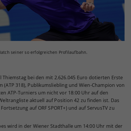
Zweck
generierte ID, für die historische Speicherung
Ihrer vorgenommen Einstellungen, falls der
Webseiten-Betreiber dies eingestellt hat.
Match seiner so erfolgreichen Profilaufbahn.
l Thiemstag bei den mit 2.626.045 Euro dotierten Erste
em (ATP 318), Publikumsliebling und Wien-Champion von
zten ATP-Turniers um nicht vor 18:00 Uhr auf den
Weltrangliste aktuell auf Position 42 zu finden ist. Das
hr Fortsetzung auf ORF SPORT+) und auf ServusTV zu
es wird in der Wiener Stadthalle um 14:00 Uhr mit der