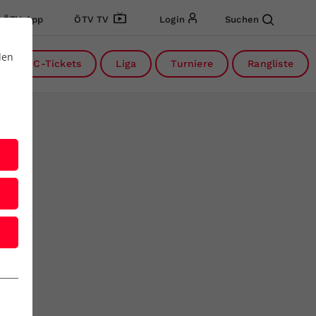
ÖTV App
ÖTV TV
Login
Suchen
den
DC-Tickets
Liga
Turniere
Rangliste