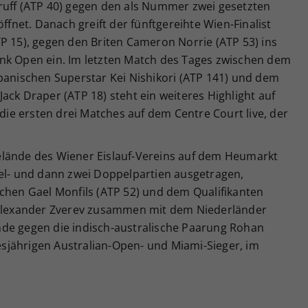
ruff (ATP 40) gegen den als Nummer zwei gesetzten
öffnet. Danach greift der fünftgereihte Wien-Finalist
P 15), gegen den Briten Cameron Norrie (ATP 53) ins
nk Open ein. Im letzten Match des Tages zwischen dem
apanischen Superstar Kei Nishikori (ATP 141) und dem
ack Draper (ATP 18) steht ein weiteres Highlight auf
e ersten drei Matches auf dem Centre Court live, der
elände des Wiener Eislauf-Vereins auf dem Heumarkt
zel- und dann zwei Doppelpartien ausgetragen,
schen Gael Monfils (ATP 52) und dem Qualifikanten
t Alexander Zverev zusammen mit dem Niederländer
de gegen die indisch-australische Paarung Rohan
sjährigen Australian-Open- und Miami-Sieger, im