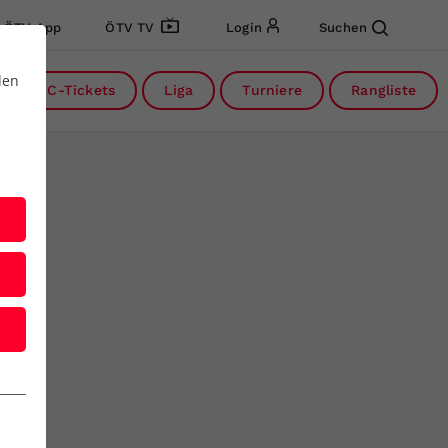
ÖTV App
ÖTV TV
Login
Suchen
den
DC-Tickets
Liga
Turniere
Rangliste