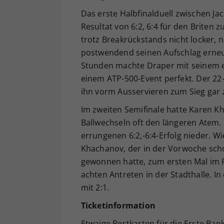
Das erste Halbfinalduell zwischen Ja
Resultat von 6:2, 6:4 für den Briten 
trotz Breakrückstands nicht locker, 
postwendend seinen Aufschlag erneu
Stunden machte Draper mit seinem er
einem ATP-500-Event perfekt. Der 22
ihn vorm Ausservieren zum Sieg gar
Im zweiten Semifinale hatte Karen K
Ballwechseln oft den längeren Atem.
errungenen 6:2,-6:4-Erfolg nieder. 
Khachanov, der in der Vorwoche scho
gewonnen hatte, zum ersten Mal im F
achten Antreten in der Stadthalle. I
mit 2:1.
Ticketinformation
Etwaige Restkarten für die Erste Ba