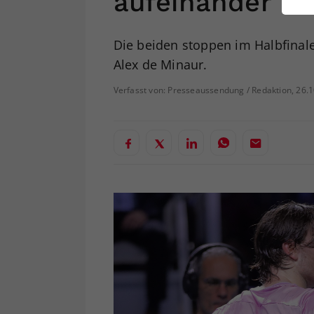
aufeinander
ei
Die beiden stoppen im Halbfinal
Alex de Minaur.
S
Verfasst von: Presseaussendung / Redaktion, 26.