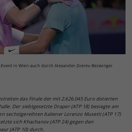
Zweck
generierte ID, für die historische Speicherung
Ihrer vorgenommen Einstellungen, falls der
Webseiten-Betreiber dies eingestellt hat.
00-Event in Wien auch durch Alexander-Zverev-Bezwinger
treiten das Finale der mit 2.626.045 Euro dotierten
alle. Der siebtgesetzte Draper (ATP 18) besiegte am
n sechstgereihten Italiener Lorenzo Musetti (ATP 17)
 setzte sich Khachanov (ATP 24) gegen den
naur (ATP 10) durch.