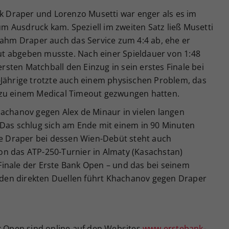
ck Draper und Lorenzo Musetti war enger als es im
zum Ausdruck kam. Speziell im zweiten Satz ließ Musetti
nahm Draper auch das Service zum 4:4 ab, ehe er
t abgeben musste. Nach einer Spieldauer von 1:48
sten Matchball den Einzug in sein erstes Finale bei
-Jährige trotzte auch einem physischen Problem, das
 zu einem Medical Timeout gezwungen hatten.
hachanov gegen Alex de Minaur in vielen langen
 Das schlug sich am Ende mit einem in 90 Minuten
Wie Draper bei dessen Wien-Debüt steht auch
n das ATP-250-Turnier in Almaty (Kasachstan)
inale der Erste Bank Open – und das bei seinem
n den direkten Duellen führt Khachanov gegen Draper
nk Open sind online auf den Websites
www.erstebank-