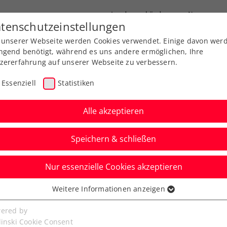
Landesverbände
News
tenschutzeinstellungen
 unserer Webseite werden Cookies verwendet. Einige davon wer
port
Ausbildung
Services
Über uns
ngend benötigt, während es uns andere ermöglichen, Ihre
zererfahrung auf unserer Webseite zu verbessern.
Essenziell
Statistiken
Alle akzeptieren
Speichern & schließen
Nur essenzielle Cookies akzeptieren
n: Draper und
Weitere Informationen anzeigen
ssenziell
len im Finale
senzielle Cookies werden für grundlegende Funktionen der
ered by
bseite benötigt. Dadurch ist gewährleistet, dass die Webseite
linski Cookie Consent