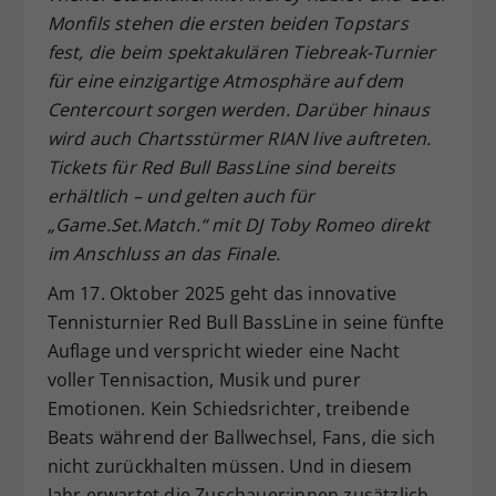
Monfils stehen die ersten beiden Topstars
Dieser Wert speichert Ihre Consent-
fest, die beim spektakul
ä
ren Tiebreak-Turnier
Einstellungen. Unter anderem eine
zufällig generierte ID, für die
f
ü
r eine einzigartige Atmosph
ä
re auf dem
Zweck
historische Speicherung Ihrer
Centercourt sorgen werden. Dar
ü
ber hinaus
vorgenommen Einstellungen, falls der
wird auch Chartsst
ü
rmer RIAN live auftreten.
Webseiten-Betreiber dies eingestellt
Tickets f
ü
r Red Bull BassLine
sind bereits
hat.
erh
ä
ltlich
–
und gelten auch f
ü
r
„
Game.Set.Match.
“
mit DJ Toby Romeo direkt
im Anschluss an das Finale.
Am 17. Oktober 2025 geht das innovative
Tennisturnier Red Bull BassLine in seine fünfte
Auflage und verspricht wieder eine Nacht
voller Tennisaction, Musik und purer
Emotionen. Kein Schiedsrichter, treibende
Beats während der Ballwechsel, Fans, die sich
nicht zurückhalten müssen. Und in diesem
Jahr erwartet die Zuschauer:innen zusätzlich