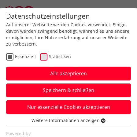
Zurück zur Newsübersicht
Datenschutzeinstellungen
Auf unserer Webseite werden Cookies verwendet. Einige
davon werden zwingend benötigt, während es uns andere
ermöglichen, Ihre Nutzererfahrung auf unserer Webseite
zu verbessern.
Turniere
ATP
Essenziell
Statistiken
Red Bull BassLine: Rublev
und Monfils schlagen in
Alle akzeptieren
der Wiener Stadthalle auf
Speichern & schließen
Die ersten zwei Topstars des
Nur essenzielle Cookies akzeptieren
Tennisspektakels im Vorfeld der Erste
Bank Open 2025 stehen fest.
Weitere Informationen anzeigen
Essenziell
Verfasst von: Presseaussendung / Redaktion, 26.09.2025
Essenzielle Cookies werden für grundlegende
Powered by