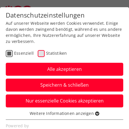
Zurück zur Newsübersicht
Datenschutzeinstellungen
Auf unserer Webseite werden Cookies verwendet. Einige
davon werden zwingend benötigt, während es uns andere
ermöglichen, Ihre Nutzererfahrung auf unserer Webseite
zu verbessern.
Turniere
ATP
Essenziell
Statistiken
Red Bull BassLine:
Titelverteidiger Zverev
Alle akzeptieren
führt Line-up an
Speichern & schließen
Deutschlands Nummer eins tritt erneut
Nur essenzielle Cookies akzeptieren
beim Tiebreak-Turnier im Vorfeld der
Erste Bank Open in Wien an.
Weitere Informationen anzeigen
Essenziell
Verfasst von: Presseaussendung / Redaktion, 07.10.2024
Essenzielle Cookies werden für grundlegende
Powered by