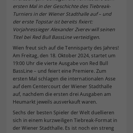
ersten Mal in der Geschichte des Tiebreak-
Dieser Wert speichert Ihre Consent-
Turniers in der Wiener Stadthalle auf – und
Einstellungen. Unter anderem eine
zufällig generierte ID, für die
der erste Topstar ist bereits fixiert:
Zweck
historische Speicherung Ihrer
Vorjahressieger Alexander Zverev will seinen
vorgenommen Einstellungen, falls der
Titel bei Red Bull BassLine verteidigen.
Webseiten-Betreiber dies eingestellt
hat.
Wien freut sich auf die Tennisparty des Jahres!
Am Freitag, den 18. Oktober 2024, startet um
19:00 Uhr die vierte Ausgabe von Red Bull
BassLine – und feiert eine Premiere. Zum
ersten Mal schlagen die internationalen Asse
auf dem Centercourt der Wiener Stadthalle
auf, nachdem die ersten drei Ausgaben am
Heumarkt jeweils ausverkauft waren.
Sechs der besten Spieler der Welt duellieren
sich in einem kurzweiligen Tiebreak-Format in
der Wiener Stadthalle. Es ist noch ein streng