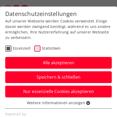
Zurück zur Newsübersicht
Datenschutzeinstellungen
Auf unserer Webseite werden Cookies verwendet. Einige
davon werden zwingend benötigt, während es uns andere
ermöglichen, Ihre Nutzererfahrung auf unserer Webseite
zu verbessern.
Turniere
ATP
Essenziell
Statistiken
Thiem kehrt für Red Bull
BassLine auf den Court
Alle akzeptieren
zurück
Speichern & schließen
Österreichs Tennisstar ist wieder da – für
Nur essenzielle Cookies akzeptieren
einen Abend: Auch er schlägt in der
Wiener Stadthalle auf.
Weitere Informationen anzeigen
Essenziell
Verfasst von: Presseaussendung / Redaktion, 02.10.2025
Essenzielle Cookies werden für grundlegende
Powered by