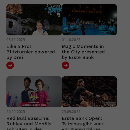
03.10.2025
01.10.2025
Like a Pro!
Magic Moments in
Blitzturnier powered
the City presented
by Drei
by Erste Bank
26.09.2025
25.09.2025
Red Bull BassLine:
Erste Bank Open:
Rublev und Monfils
Tsitsipas gibt kurz
schlagen in der
vor Nennschluss