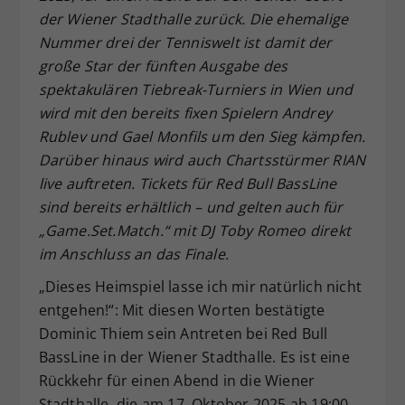
der Wiener Stadthalle zurück. Die ehemalige
Dieser Wert speichert Ihre Consent-
Nummer drei der Tenniswelt ist damit der
Einstellungen. Unter anderem eine
zufällig generierte ID, für die
große Star der fünften Ausgabe des
Zweck
historische Speicherung Ihrer
spektakulären Tiebreak-Turniers in Wien und
vorgenommen Einstellungen, falls der
wird mit den bereits fixen Spielern Andrey
Webseiten-Betreiber dies eingestellt
Rublev und Gael Monfils um den Sieg kämpfen.
hat.
Darüber hinaus wird auch Chartsstürmer RIAN
live auftreten. Tickets für Red Bull BassLine
sind bereits erhältlich – und gelten auch für
„Game.Set.Match.“ mit DJ Toby Romeo direkt
im Anschluss an das Finale.
„Dieses Heimspiel lasse ich mir natürlich nicht
entgehen!“: Mit diesen Worten bestätigte
Dominic Thiem sein Antreten bei Red Bull
BassLine in der Wiener Stadthalle. Es ist eine
Rückkehr für einen Abend in die Wiener
Stadthalle, die am 17. Oktober 2025 ab 19:00