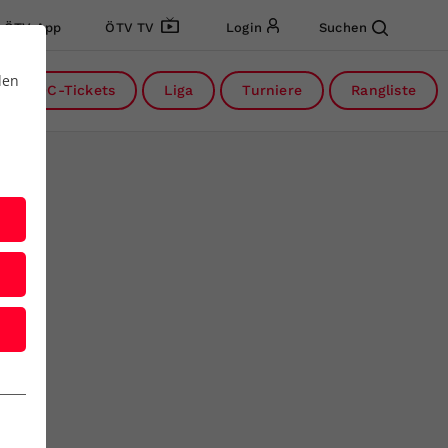
ÖTV App
ÖTV TV
Login
Suchen
den
DC-Tickets
Liga
Turniere
Rangliste