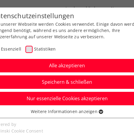
Landesverbände
News
tenschutzeinstellungen
 unserer Webseite werden Cookies verwendet. Einige davon wer
port
Ausbildung
Services
Über uns
ngend benötigt, während es uns andere ermöglichen, Ihre
zererfahrung auf unserer Webseite zu verbessern.
Essenziell
Statistiken
Alle akzeptieren
Speichern & schließen
ere
ATP
Nur essenzielle Cookies akzeptieren
n: Super Sunday mit
Weitere Informationen anzeigen
ssenziell
rev
senzielle Cookies werden für grundlegende Funktionen der
ered by
bseite benötigt. Dadurch ist gewährleistet, dass die Webseite
linski Cookie Consent