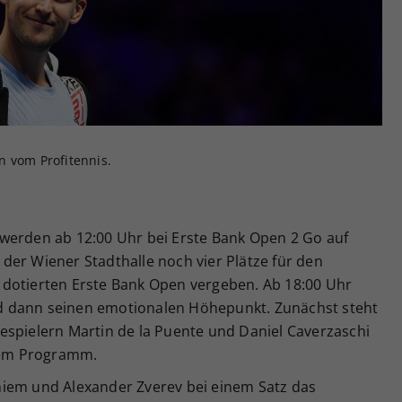
Zweck
generierte ID, für die historische Speicherung
Ihrer vorgenommen Einstellungen, falls der
Webseiten-Betreiber dies eingestellt hat.
n vom Profitennis.
werden ab 12:00 Uhr bei Erste Bank Open 2 Go auf
der Wiener Stadthalle noch vier Plätze für den
dotierten Erste Bank Open vergeben. Ab 18:00 Uhr
d dann seinen emotionalen Höhepunkt. Zunächst steht
espielern Martin de la Puente und Daniel Caverzaschi
 dem Programm.
hiem und Alexander Zverev bei einem Satz das