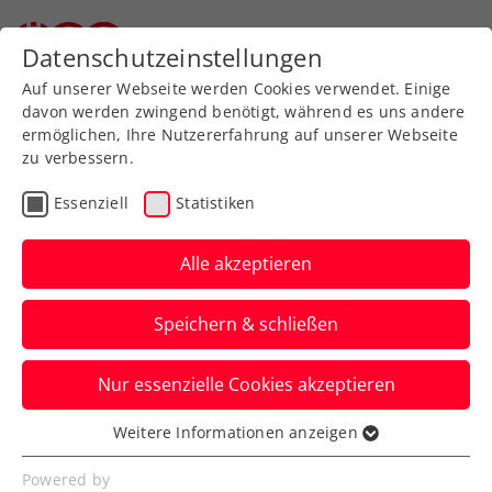
Zurück zur Newsübersicht
Datenschutzeinstellungen
Auf unserer Webseite werden Cookies verwendet. Einige
davon werden zwingend benötigt, während es uns andere
ermöglichen, Ihre Nutzererfahrung auf unserer Webseite
zu verbessern.
Turniere
ATP
Essenziell
Statistiken
Erste Bank Open: 78.000
Fans und
Alle akzeptieren
Vertragsverlängerung mit
Speichern & schließen
Erste Bank
Nur essenzielle Cookies akzeptieren
Das ATP-Turnier in Wien verzeichnet auch
2024 einen Rekord und darf weiter mit
Weitere Informationen anzeigen
Essenziell
seinem Hauptsponsor planen.
Essenzielle Cookies werden für grundlegende
Powered by