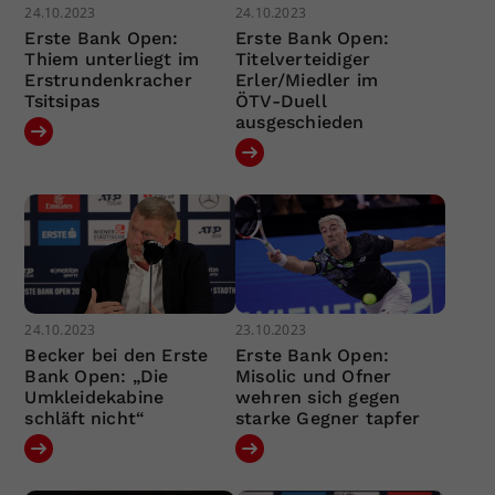
24.10.2023
24.10.2023
Erste Bank Open:
Erste Bank Open:
Thiem unterliegt im
Titelverteidiger
Erstrundenkracher
Erler/Miedler im
Tsitsipas
ÖTV-Duell
ausgeschieden
24.10.2023
23.10.2023
Becker bei den Erste
Erste Bank Open:
Bank Open: „Die
Misolic und Ofner
Umkleidekabine
wehren sich gegen
schläft nicht“
starke Gegner tapfer