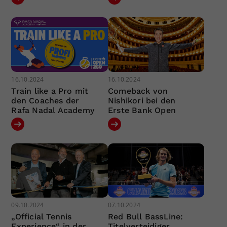
16.10.2024
16.10.2024
Train like a Pro mit
Comeback von
den Coaches der
Nishikori bei den
Rafa Nadal Academy
Erste Bank Open
09.10.2024
07.10.2024
„Official Tennis
Red Bull BassLine:
Experience“ in der
Titelverteidiger