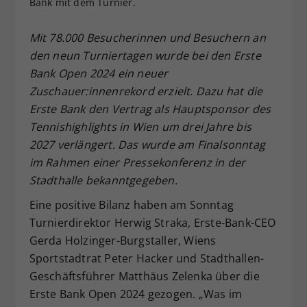
Bank mit dem Turnier.
Dieser Wert speichert Ihre Consent-
Einstellungen. Unter anderem eine
Mit 78.000 Besucherinnen und Besuchern an
zufällig generierte ID, für die
den neun Turniertagen wurde bei den Erste
Zweck
historische Speicherung Ihrer
Bank Open 2024 ein neuer
vorgenommen Einstellungen, falls der
Zuschauer:innenrekord erzielt. Dazu hat die
Webseiten-Betreiber dies eingestellt
hat.
Erste Bank den Vertrag als Hauptsponsor des
Tennishighlights in Wien um drei Jahre bis
2027 verlängert. Das wurde am Finalsonntag
im Rahmen einer Pressekonferenz in der
Stadthalle bekanntgegeben.
Eine positive Bilanz haben am Sonntag
Turnierdirektor Herwig Straka, Erste-Bank-CEO
Gerda Holzinger-Burgstaller, Wiens
Sportstadtrat Peter Hacker und Stadthallen-
Geschäftsführer Matthäus Zelenka über die
Erste Bank Open 2024 gezogen. „Was im