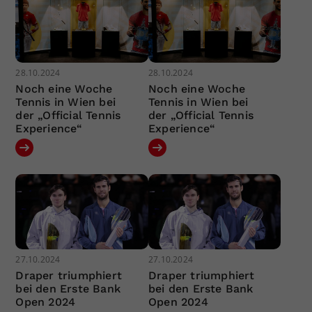
28.10.2024
28.10.2024
Noch eine Woche
Noch eine Woche
Tennis in Wien bei
Tennis in Wien bei
der „Official Tennis
der „Official Tennis
Experience“
Experience“
27.10.2024
27.10.2024
Draper triumphiert
Draper triumphiert
bei den Erste Bank
bei den Erste Bank
Open 2024
Open 2024