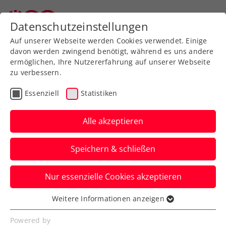
Zurück zur Newsübersicht
Datenschutzeinstellungen
Auf unserer Webseite werden Cookies verwendet. Einige
davon werden zwingend benötigt, während es uns andere
ermöglichen, Ihre Nutzererfahrung auf unserer Webseite
zu verbessern.
Inklusion
Turniere
ATP
Essenziell
Statistiken
Mit VR-Tennis die Erste
Bank Open wie die Profis
Alle akzeptieren
erleben
Speichern & schließen
Mit den Erste Bank Virtual Open gibt es
Nur essenzielle Cookies akzeptieren
heuer erstmals ein virtuelles Pendant
zum beliebten ATP-Turnier in Wien.
Weitere Informationen anzeigen
Essenziell
Verfasst von: LAOLA1.at / Redaktion, 18.10.2023
Essenzielle Cookies werden für grundlegende
Powered by