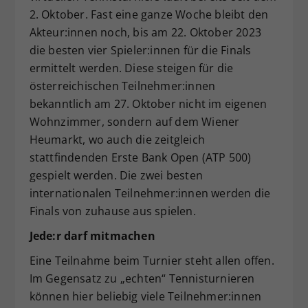
2. Oktober. Fast eine ganze Woche bleibt den
Dieser Wert speichert Ihre Consent-
Akteur:innen noch, bis am 22. Oktober 2023
Einstellungen. Unter anderem eine
zufällig generierte ID, für die
die besten vier Spieler:innen für die Finals
Zweck
historische Speicherung Ihrer
ermittelt werden. Diese steigen für die
vorgenommen Einstellungen, falls der
österreichischen Teilnehmer:innen
Webseiten-Betreiber dies eingestellt
bekanntlich am 27. Oktober nicht im eigenen
hat.
Wohnzimmer, sondern auf dem Wiener
Heumarkt, wo auch die zeitgleich
stattfindenden Erste Bank Open (ATP 500)
gespielt werden. Die zwei besten
internationalen Teilnehmer:innen werden die
Finals von zuhause aus spielen.
Jede:r darf mitmachen
Eine Teilnahme beim Turnier steht allen offen.
Im Gegensatz zu „echten“ Tennisturnieren
können hier beliebig viele Teilnehmer:innen