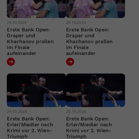
26.10.2024
26.10.2024
Erste Bank Open:
Erste Bank Open:
Draper und
Draper und
Khachanov prallen
Khachanov prallen
im Finale
im Finale
aufeinander
aufeinander
26.10.2024
26.10.2024
Erste Bank Open:
Erste Bank Open:
Erler/Miedler nach
Erler/Miedler nach
Krimi vor 2. Wien-
Krimi vor 2. Wien-
Triumph
Triumph