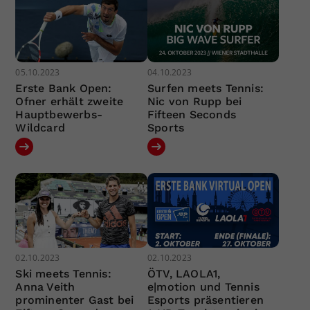
05.10.2023
04.10.2023
Erste Bank Open:
Surfen meets Tennis:
Ofner erhält zweite
Nic von Rupp bei
Hauptbewerbs-
Fifteen Seconds
Wildcard
Sports
02.10.2023
02.10.2023
Ski meets Tennis:
ÖTV, LAOLA1,
Anna Veith
e|motion und Tennis
prominenter Gast bei
Esports präsentieren