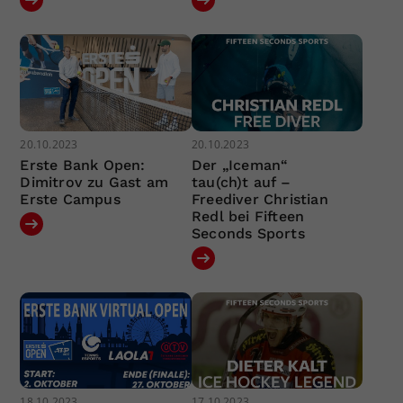
20.10.2023
20.10.2023
Erste Bank Open:
Der „Iceman“
Dimitrov zu Gast am
tau(ch)t auf –
Erste Campus
Freediver Christian
Redl bei Fifteen
Seconds Sports
18.10.2023
17.10.2023