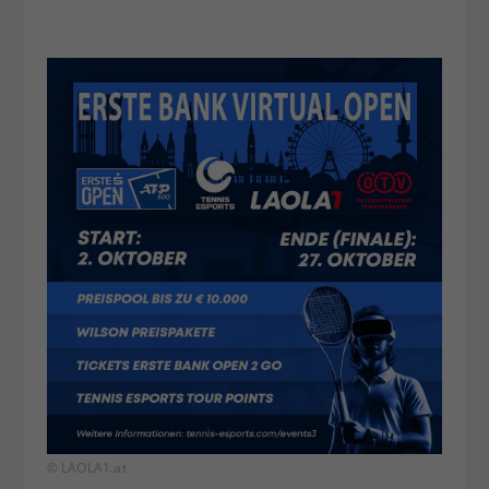
© LAOLA1.at