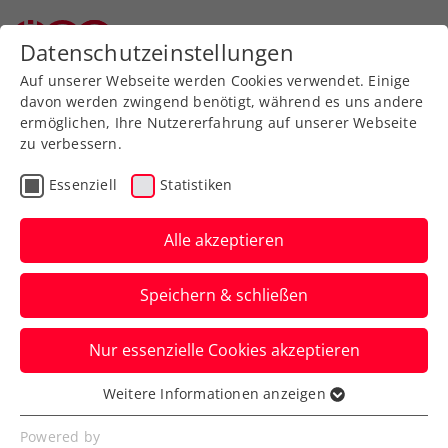
Zurück zur Newsübersicht
Datenschutzeinstellungen
Auf unserer Webseite werden Cookies verwendet. Einige
davon werden zwingend benötigt, während es uns andere
ermöglichen, Ihre Nutzererfahrung auf unserer Webseite
zu verbessern.
Inklusion
Turniere
ATP
Essenziell
Statistiken
Erste Bank Virtual Open:
Mehr als 600
Alle akzeptieren
Teilnehmer:innen bei
Speichern & schließen
Premiere
Nur essenzielle Cookies akzeptieren
Die erste Austragung des Virtual-Reality-
Tennisturniers im Zuge der Erste Bank
Weitere Informationen anzeigen
Essenziell
Open war ein voller Erfolg.
Essenzielle Cookies werden für grundlegende
Powered by