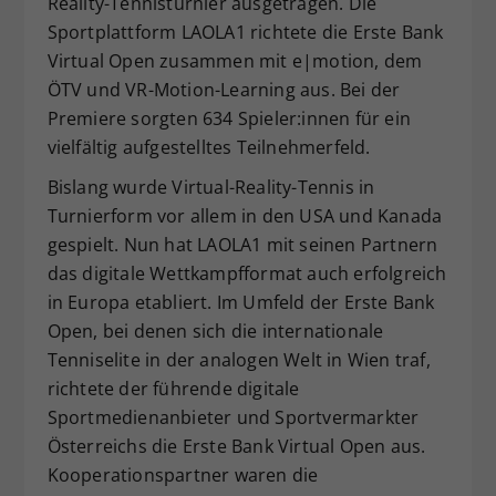
Reality-Tennisturnier ausgetragen. Die
Dieser Wert speichert Ihre Consent-
Sportplattform LAOLA1 richtete die Erste Bank
Einstellungen. Unter anderem eine
Virtual Open zusammen mit e|motion, dem
zufällig generierte ID, für die
ÖTV und VR-Motion-Learning aus. Bei der
Zweck
historische Speicherung Ihrer
Premiere sorgten 634 Spieler:innen für ein
vorgenommen Einstellungen, falls der
vielfältig aufgestelltes Teilnehmerfeld.
Webseiten-Betreiber dies eingestellt
hat.
Bislang wurde Virtual-Reality-Tennis in
Turnierform vor allem in den USA und Kanada
gespielt. Nun hat LAOLA1 mit seinen Partnern
das digitale Wettkampfformat auch erfolgreich
in Europa etabliert. Im Umfeld der Erste Bank
Open, bei denen sich die internationale
Tenniselite in der analogen Welt in Wien traf,
richtete der führende digitale
Sportmedienanbieter und Sportvermarkter
Österreichs die Erste Bank Virtual Open aus.
Kooperationspartner waren die