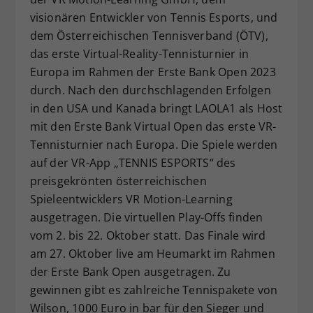
Dieser Wert speichert Ihre Consent-
visionären Entwickler von Tennis Esports, und
Einstellungen. Unter anderem eine
dem Österreichischen Tennisverband (ÖTV),
zufällig generierte ID, für die
das erste Virtual-Reality-Tennisturnier in
Zweck
historische Speicherung Ihrer
Europa im Rahmen der Erste Bank Open 2023
vorgenommen Einstellungen, falls der
durch. Nach den durchschlagenden Erfolgen
Webseiten-Betreiber dies eingestellt
in den USA und Kanada bringt LAOLA1 als Host
hat.
mit den Erste Bank Virtual Open das erste VR-
Tennisturnier nach Europa. Die Spiele werden
auf der VR-App „TENNIS ESPORTS“ des
preisgekrönten österreichischen
Spieleentwicklers VR Motion-Learning
ausgetragen. Die virtuellen Play-Offs finden
vom 2. bis 22. Oktober statt. Das Finale wird
am 27. Oktober live am Heumarkt im Rahmen
der Erste Bank Open ausgetragen. Zu
gewinnen gibt es zahlreiche Tennispakete von
Wilson, 1000 Euro in bar für den Sieger und