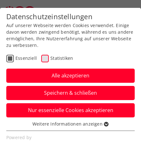
Zurück zur Newsübersicht
Datenschutzeinstellungen
Auf unserer Webseite werden Cookies verwendet. Einige
davon werden zwingend benötigt, während es uns andere
ermöglichen, Ihre Nutzererfahrung auf unserer Webseite
zu verbessern.
Turniere
Verbands-Info
Essenziell
Statistiken
ÖTV, LAOLA1, e|motion
und Tennis Esports
Alle akzeptieren
präsentieren 1. VR-
Speichern & schließen
Tennisturnier in Europa
Nur essenzielle Cookies akzeptieren
Das Play-off der Erste Bank Virtual Open
steigt vom 2. bis 22. Oktober, das Finale
Weitere Informationen anzeigen
Essenziell
am 27. Oktober live am Heumarkt.
Essenzielle Cookies werden für grundlegende
Powered by