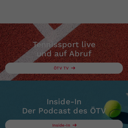
Tennissport live
und auf Abruf
ÖTV TV
Inside-In
Der Podcast des ÖTV
Inside-In