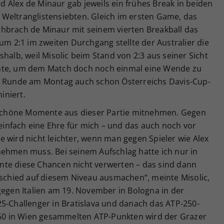
und Alex de Minaur gab jeweils ein frühes Break in beiden
Weltranglistensiebten. Gleich im ersten Game, das
hbrach de Minaur mit seinem vierten Breakball das
um 2:1 im zweiten Durchgang stellte der Australier die
halb, weil Misolic beim Stand von 2:3 aus seiner Sicht
nte, um dem Match doch noch einmal eine Wende zu
en Runde am Montag auch schon Österreichs Davis-Cup-
iniert.
e schöne Momente aus dieser Partie mitnehmen. Gegen
 einfach eine Ehre für mich – und das auch noch vor
 wird nicht leichter, wenn man gegen Spieler wie Alex
nehmen muss. Bei seinem Aufschlag hatte ich nur in
nte diese Chancen nicht verwerten – das sind dann
rschied auf diesem Niveau ausmachen“, meinte Misolic,
gegen Italien am 19. November in Bologna in der
Challenger in Bratislava und danach das ATP-250-
n 50 in Wien gesammelten ATP-Punkten wird der Grazer