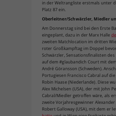
in der Weltrangliste erstmals unter 
Platz 87 ein.
Oberleitner/Schwärzler, Miedler un
Am Donnerstag sind bei den Erste Ba
eingeplant, dazu in der Marx Halle
de
zweiten Matchlocation im dritten Wi
roter Großkampftag im Doppel bevor.
Schwärzler, Sensationsfinalisten des
auf dem #glaubandich Court mit dem
André Göransson (Schweden). Anschlie
Portugiesen Francisco Cabral auf die
Robin Haase (Niederlande). Diese w
Alex Michelsen (USA), der mit John Pe
Cabral/Miedler getroffen wäre, als e
zweite Vorjahresgewinner Alexander 
Robert Galloway (USA), mit dem er l
hatte
und in Wien eine Freikarte erh