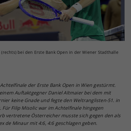
Zweck
generierte ID, für die historische Speicherung
Ihrer vorgenommen Einstellungen, falls der
Webseiten-Betreiber dies eingestellt hat.
ur (rechts) bei den Erste Bank Open in der Wiener Stadthalle
s Achtelfinale der Erste Bank Open in Wien gestürmt.
seinem Auftaktgegner Daniel Altmaier bei dem mit
nier keine Gnade und fegte den Weltranglisten-51. in
 Für Filip Misolic war im Achtelfinale hingegen
rb vertretene Österreicher musste sich gegen den als
x de Minaur mit 4:6, 4:6 geschlagen geben.