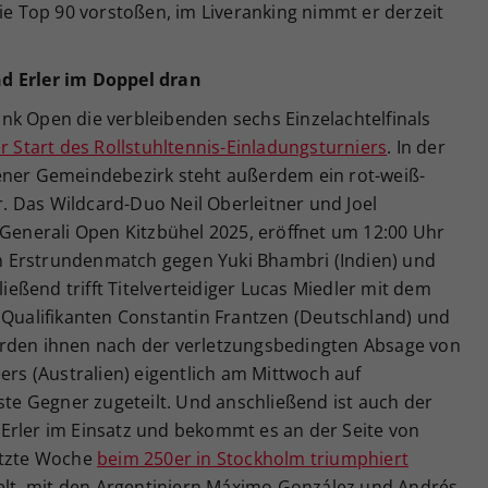
die Top 90 vorstoßen, im Liveranking nimmt er derzeit
d Erler im Doppel dran
nk Open die verbleibenden sechs Einzelachtelfinals
r Start des Rollstuhltennis-Einladungsturniers
. In der
ener Gemeindebezirk steht außerdem ein rot-weiß-
 Das Wildcard-Duo Neil Oberleitner und Joel
 Generali Open Kitzbühel 2025, eröffnet um 12:00 Uhr
 Erstrundenmatch gegen Yuki Bhambri (Indien) und
ßend trifft Titelverteidiger Lucas Miedler mit dem
 Qualifikanten Constantin Frantzen (Deutschland) und
urden ihnen nach der verletzungsbedingten Absage von
ers (Australien) eigentlich am Mittwoch auf
rste Gegner zugeteilt. Und anschließend ist auch der
Erler im Einsatz und bekommt es an der Seite von
etzte Woche
beim 250er in Stockholm triumphiert
ielt, mit den Argentiniern Máximo González und Andrés