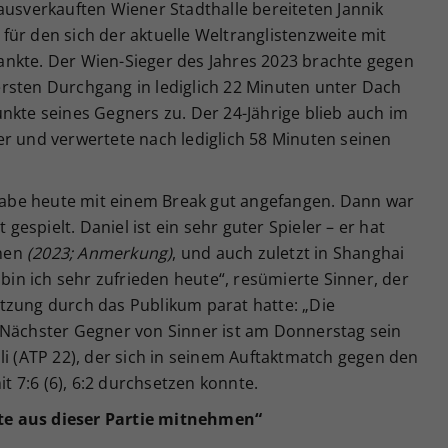
ausverkauften Wiener Stadthalle bereiteten Jannik
ür den sich der aktuelle Weltranglistenzweite mit
nkte. Der Wien-Sieger des Jahres 2023 brachte gegen
rsten Durchgang in lediglich 22 Minuten unter Dach
nkte seines Gegners zu. Der 24-Jährige blieb auch im
er und verwertete nach lediglich 58 Minuten seinen
h habe heute mit einem Break gut angefangen. Dann war
 gespielt. Daniel ist ein sehr guter Spieler – er hat
nnen
(2023; Anmerkung)
, und auch zuletzt in Shanghai
 bin ich sehr zufrieden heute“, resümierte Sinner, der
tzung durch das Publikum parat hatte: „Die
 Nächster Gegner von Sinner ist am Donnerstag sein
li (ATP 22), der sich in seinem Auftaktmatch gegen den
 7:6 (6), 6:2 durchsetzen konnte.
te aus dieser Partie mitnehmen“