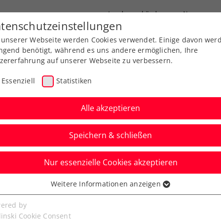
Landesverbände
News
tenschutzeinstellungen
 unserer Webseite werden Cookies verwendet. Einige davon wer
port
Ausbildung
Services
Über uns
ngend benötigt, während es uns andere ermöglichen, Ihre
zererfahrung auf unserer Webseite zu verbessern.
Essenziell
Statistiken
Alle akzeptieren
Speichern & schließen
Nur essenzielle Cookies akzeptieren
n: Misolic wehrt sich
Weitere Informationen anzeigen
ssenziell
r tapfer
senzielle Cookies werden für grundlegende Funktionen der
ered by
bseite benötigt. Dadurch ist gewährleistet, dass die Webseite
linski Cookie Consent