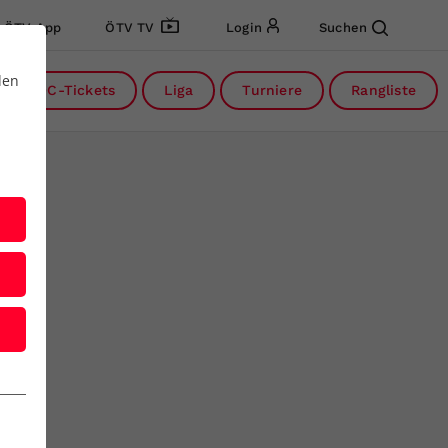
ÖTV App
ÖTV TV
Login
Suchen
den
DC-Tickets
Liga
Turniere
Rangliste