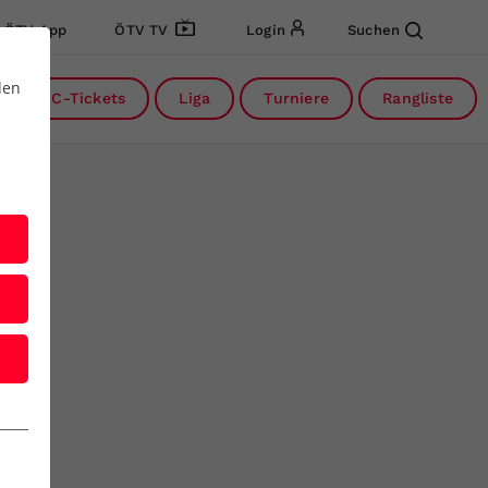
ÖTV App
ÖTV TV
Login
Suchen
den
DC-Tickets
Liga
Turniere
Rangliste