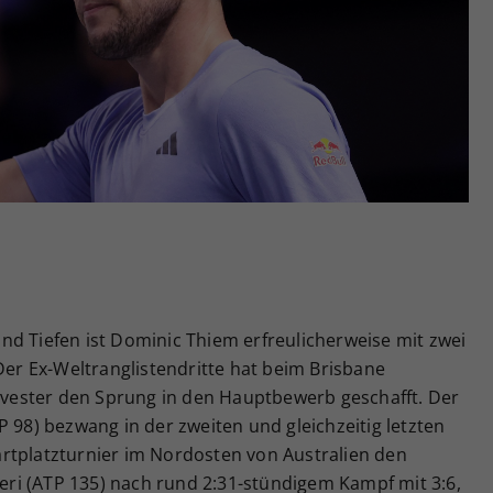
Zweck
generierte ID, für die historische Speicherung
Ihrer vorgenommen Einstellungen, falls der
Webseiten-Betreiber dies eingestellt hat.
nd Tiefen ist Dominic Thiem erfreulicherweise mit zwei
 Der Ex-Weltranglistendritte hat beim Brisbane
ilvester den Sprung in den Hauptbewerb geschafft. Der
P 98) bezwang in der zweiten und gleichzeitig letzten
rtplatzturnier im Nordosten von Australien den
pieri (ATP 135) nach rund 2:31-stündigem Kampf mit 3:6,