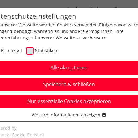
Landesverbände
News
tenschutzeinstellungen
 unserer Webseite werden Cookies verwendet. Einige davon wer
port
Ausbildung
Services
Über uns
ngend benötigt, während es uns andere ermöglichen, Ihre
zererfahrung auf unserer Webseite zu verbessern.
Essenziell
Statistiken
Alle akzeptieren
Speichern & schließen
Nur essenzielle Cookies akzeptieren
Thiem startet mit 2
Weitere Informationen anzeigen
ssenziell
Erfolgen in die neue
senzielle Cookies werden für grundlegende Funktionen der
ered by
bseite benötigt. Dadurch ist gewährleistet, dass die Webseite
linski Cookie Consent