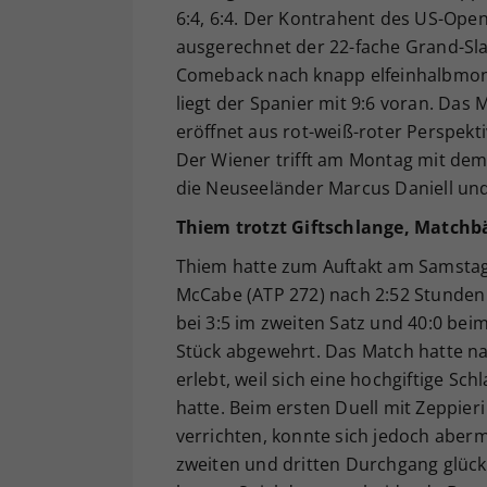
6:4, 6:4. Der Kontrahent des US-Ope
ausgerechnet der 22-fache Grand-Slam
Comeback nach knapp elfeinhalbmona
liegt der Spanier mit 9:6 voran. Das
eröffnet aus rot-weiß-roter Perspek
Der Wiener trifft am Montag mit de
die Neuseeländer Marcus Daniell un
Thiem trotzt Giftschlange, Matchb
Thiem hatte zum Auftakt am Samstag 
McCabe (ATP 272) nach 2:52 Stunden Sp
bei 3:5 im zweiten Satz und 40:0 be
Stück abgewehrt. Das Match hatte n
erlebt, weil sich eine hochgiftige S
hatte. Beim ersten Duell mit Zeppie
verrichten, konnte sich jedoch aber
zweiten und dritten Durchgang glück