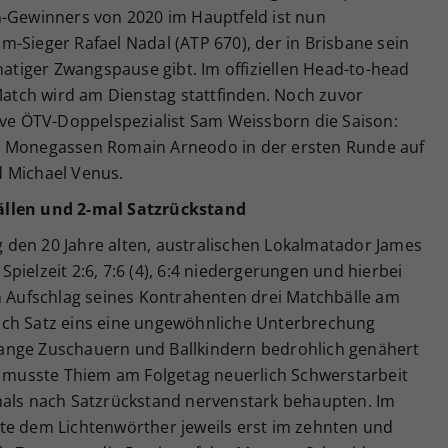
n-Gewinners von 2020 im Hauptfeld ist nun
-Sieger Rafael Nadal (ATP 670), der in Brisbane sein
tiger Zwangspause gibt. Im offiziellen Head-to-head
 Match wird am Dienstag stattfinden. Noch zuvor
tive ÖTV-Doppelspezialist Sam Weissborn die Saison:
m Monegassen Romain Arneodo in der ersten Runde auf
d Michael Venus.
ällen und 2-mal Satzrückstand
den 20 Jahre alten, australischen Lokalmatador James
ielzeit 2:6, 7:6 (4), 6:4 niedergerungen und hierbei
im Aufschlag seines Kontrahenten drei Matchbälle am
ach Satz eins eine ungewöhnliche Unterbrechung
chlange Zuschauern und Ballkindern bedrohlich genähert
ri musste Thiem am Folgetag neuerlich Schwerstarbeit
mals nach Satzrückstand nervenstark behaupten. Im
te dem Lichtenwörther jeweils erst im zehnten und