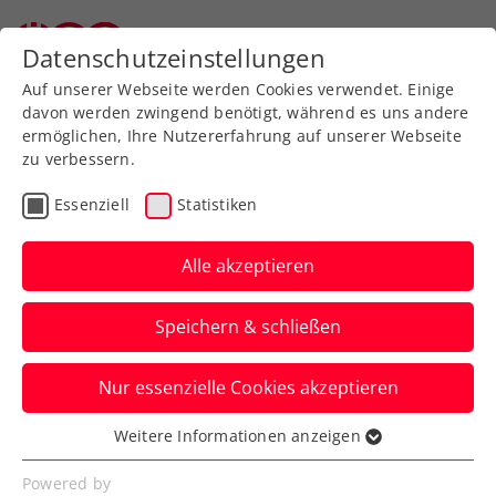
Datenschutzeinstellungen
Auf unserer Webseite werden Cookies verwendet. Einige
davon werden zwingend benötigt, während es uns andere
ermöglichen, Ihre Nutzererfahrung auf unserer Webseite
zu verbessern.
Aktuelle News
Essenziell
Statistiken
Alle akzeptieren
Speichern & schließen
Nur essenzielle Cookies akzeptieren
Weitere Informationen anzeigen
Essenziell
News filtern
Essenzielle Cookies werden für grundlegende
Powered by