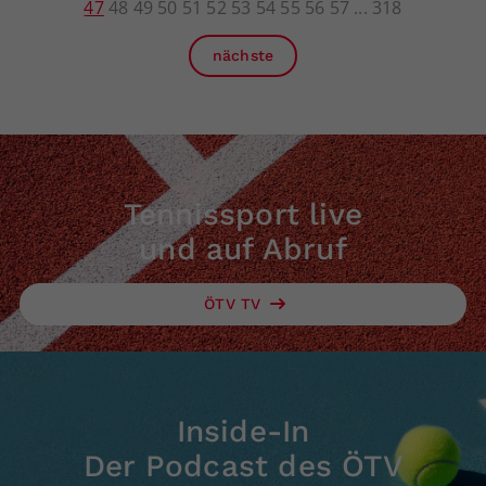
47
48
49
50
51
52
53
54
55
56
57
318
nächste
Tennissport live
und auf Abruf
ÖTV TV
Inside-In
Der Podcast des ÖTV