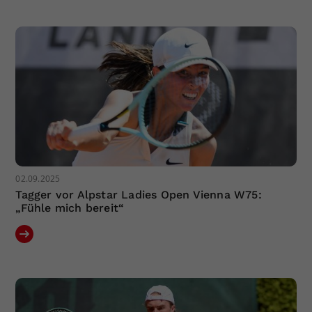
Dieser Wert speichert Ihre Consent-
Einstellungen. Unter anderem eine
zufällig generierte ID, für die
Zweck
historische Speicherung Ihrer
vorgenommen Einstellungen, falls der
Webseiten-Betreiber dies eingestellt
hat.
02.09.2025
Tagger vor Alpstar Ladies Open Vienna W75:
„Fühle mich bereit“