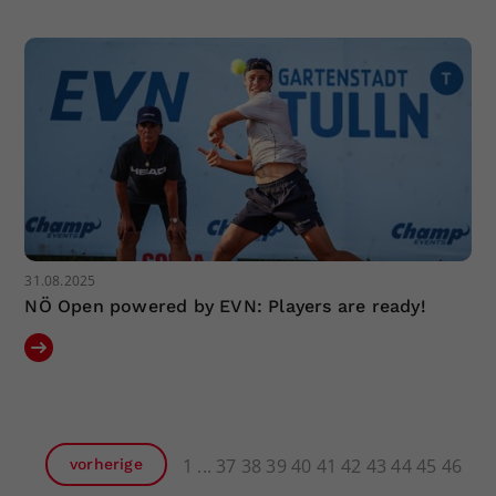
31.08.2025
NÖ Open powered by EVN: Players are ready!
1
37
38
39
40
41
42
43
44
45
46
vorherige