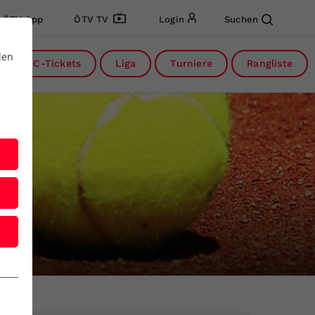
ÖTV App
ÖTV TV
Login
Suchen
den
DC-Tickets
Liga
Turniere
Rangliste