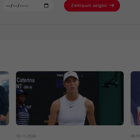
Zweck
generierte ID, für die historische Speicherung
:
Zeitraum zeigen
Ihrer vorgenommen Einstellungen, falls der
Webseiten-Betreiber dies eingestellt hat.
10.11.2024
08.1