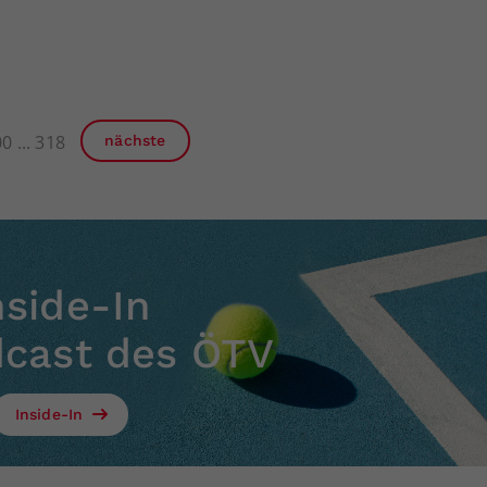
00
318
nächste
nside-In
dcast des ÖTV
Inside-In