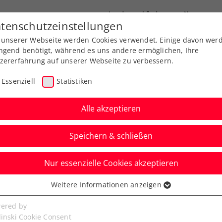
Landesverbände
News
tenschutzeinstellungen
 unserer Webseite werden Cookies verwendet. Einige davon wer
port
Ausbildung
Services
Über uns
ngend benötigt, während es uns andere ermöglichen, Ihre
zererfahrung auf unserer Webseite zu verbessern.
Essenziell
Statistiken
Alle akzeptieren
Aktuelle News
Speichern & schließen
Nur essenzielle Cookies akzeptieren
Weitere Informationen anzeigen
ssenziell
senzielle Cookies werden für grundlegende Funktionen der
ered by
bseite benötigt. Dadurch ist gewährleistet, dass die Webseite
linski Cookie Consent