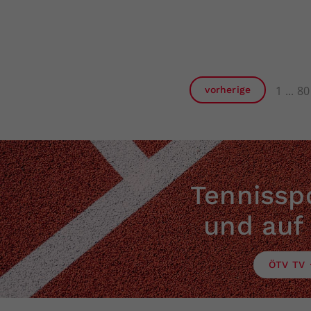
1
80
vorherige
Tennisspo
und auf
ÖTV TV