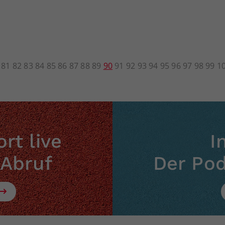
81
82
83
84
85
86
87
88
89
90
91
92
93
94
95
96
97
98
99
1
rt live
I
 Abruf
Der Po