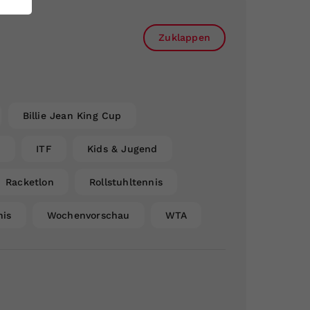
Zuklappen
Billie Jean King Cup
n
ITF
Kids & Jugend
Racketlon
Rollstuhltennis
nis
Wochenvorschau
WTA