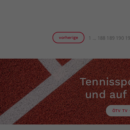
1
188
189
190
1
vorherige
Tennisspo
und auf
ÖTV TV