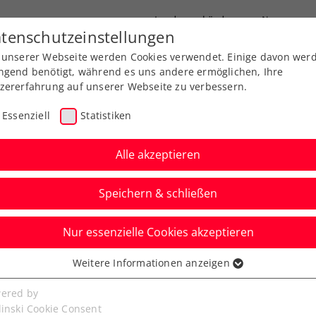
Landesverbände
News
tenschutzeinstellungen
 unserer Webseite werden Cookies verwendet. Einige davon wer
port
Ausbildung
Services
Über uns
ngend benötigt, während es uns andere ermöglichen, Ihre
zererfahrung auf unserer Webseite zu verbessern.
Essenziell
Statistiken
Alle akzeptieren
Aktuelle News
Speichern & schließen
Nur essenzielle Cookies akzeptieren
Weitere Informationen anzeigen
ssenziell
senzielle Cookies werden für grundlegende Funktionen der
ered by
bseite benötigt. Dadurch ist gewährleistet, dass die Webseite
linski Cookie Consent