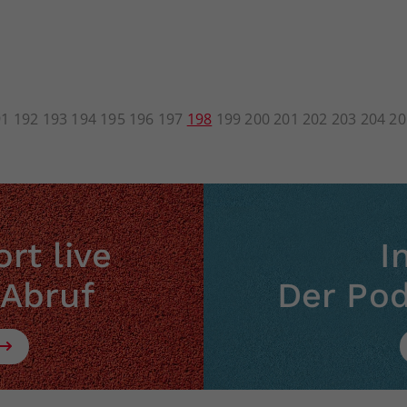
91
192
193
194
195
196
197
198
199
200
201
202
203
204
20
rt live
I
 Abruf
Der Po