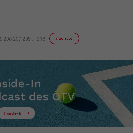
5
206
207
208
318
nächste
nside-In
dcast des ÖTV
Inside-In