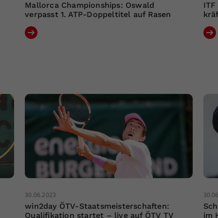
Mallorca Championships: Oswald
ITF
verpasst 1. ATP-Doppeltitel auf Rasen
krä
30.06.2023
30.0
win2day ÖTV-Staatsmeisterschaften:
Sch
Qualifikation startet – live auf ÖTV TV
im 