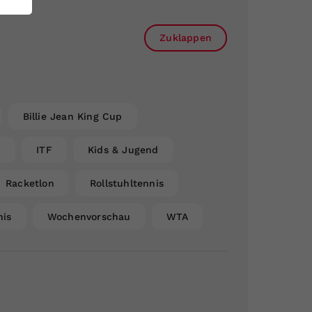
Zuklappen
Billie Jean King Cup
n
ITF
Kids & Jugend
Racketlon
Rollstuhltennis
nis
Wochenvorschau
WTA