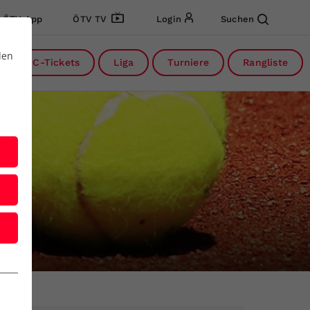
ÖTV App
ÖTV TV
Login
Suchen
den
DC-Tickets
Liga
Turniere
Rangliste