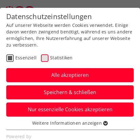
Datenschutzeinstellungen
Auf unserer Webseite werden Cookies verwendet. Einige
davon werden zwingend benötigt, während es uns andere
ermöglichen, Ihre Nutzererfahrung auf unserer Webseite
zu verbessern.
Aktuelle News
Essenziell
Statistiken
Alle akzeptieren
Speichern & schließen
Nur essenzielle Cookies akzeptieren
Weitere Informationen anzeigen
Essenziell
News filtern
Essenzielle Cookies werden für grundlegende
Powered by