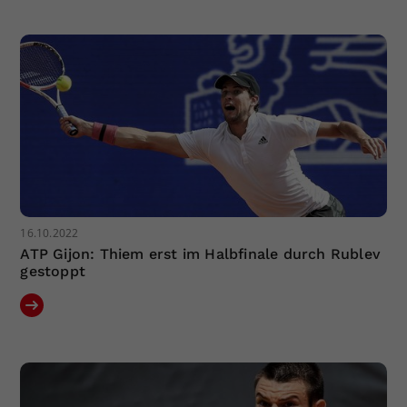
Dieser Wert speichert Ihre Consent-
Einstellungen. Unter anderem eine
zufällig generierte ID, für die
Zweck
historische Speicherung Ihrer
vorgenommen Einstellungen, falls der
Webseiten-Betreiber dies eingestellt
hat.
16.10.2022
ATP Gijon: Thiem erst im Halbfinale durch Rublev
gestoppt