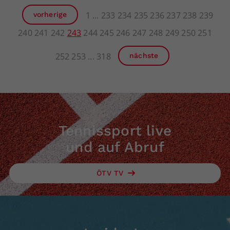
1
233
234
235
236
237
238
239
vorherige
240
241
242
243
244
245
246
247
248
249
250
251
252
253
318
nächste
Tennissport live
und auf Abruf
ÖTV TV