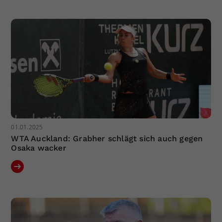
Dieser Wert speichert Ihre Consent-
Einstellungen. Unter anderem eine
zufällig generierte ID, für die
Zweck
historische Speicherung Ihrer
vorgenommen Einstellungen, falls der
Webseiten-Betreiber dies eingestellt
hat.
01.01.2025
WTA Auckland: Grabher schlägt sich auch gegen
Osaka wacker