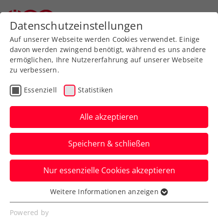
Datenschutzeinstellungen
Auf unserer Webseite werden Cookies verwendet. Einige
davon werden zwingend benötigt, während es uns andere
ermöglichen, Ihre Nutzererfahrung auf unserer Webseite
zu verbessern.
Aktuelle News
Essenziell
Statistiken
Alle akzeptieren
Speichern & schließen
Nur essenzielle Cookies akzeptieren
Weitere Informationen anzeigen
Essenziell
News filtern
Essenzielle Cookies werden für grundlegende
Powered by