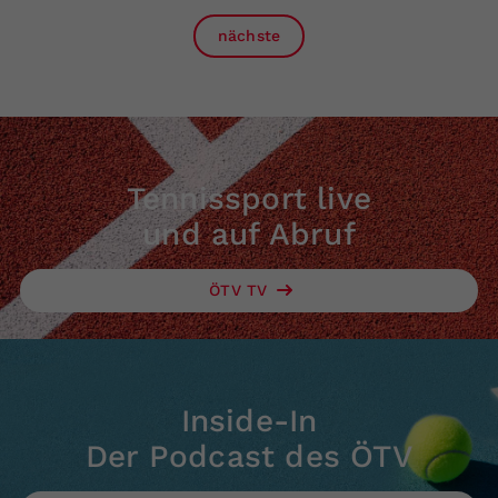
nächste
Tennissport live
und auf Abruf
ÖTV TV
Inside-In
Der Podcast des ÖTV