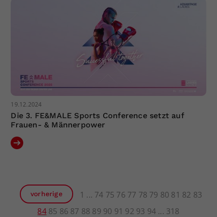
19.12.2024
Die 3. FE&MALE Sports Conference setzt auf
Frauen- & Männerpower
1
74
75
76
77
78
79
80
81
82
83
vorherige
84
85
86
87
88
89
90
91
92
93
94
318