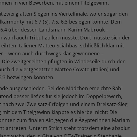
hmen in vier Bewerben, mit einem Titelgewinn.
 zwei glatten Siegen ins Viertelfinale, wo er sogar den
armonty mit 6:7 (5), 7:5, 6:3 besiegen konnte. Dem
:0, 6:4 über dessen Landsmann Karim Mabrouk –
n wohl auch Tribut zollen musste. Dort musste sich der
eihten Italiener Matteo Sciahbasi schließlich klar mit
ier – wenn auch durchwegs klar gewonnene –
. Die Zweitgereihten pflügten in Windeseile durch den
auch die viertgesetzten Matteo Covato (Italien) und
 6:3 bezwingen konnten.
Runde ausgeschieden. Bei den Mädchen erreichte Rabl
utend besser lief es für sie jedoch im Doppelbewerb,
t nach zwei Zweisatz-Erfolgen und einem Dreisatz-Sieg
ig mit dem Titelgewinn klappte es hierbei nicht: Die
onnten zum finalen Akt gegen die Ägypterinnen Mariam
cht antreten. Unterm Strich steht trotzdem eine absolut
chwuchs, der in Giza von ÖTV-Trainerin Stephanie