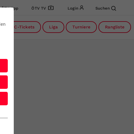
ÖTV App
ÖTV TV
Login
Suchen
den
DC-Tickets
Liga
Turniere
Rangliste