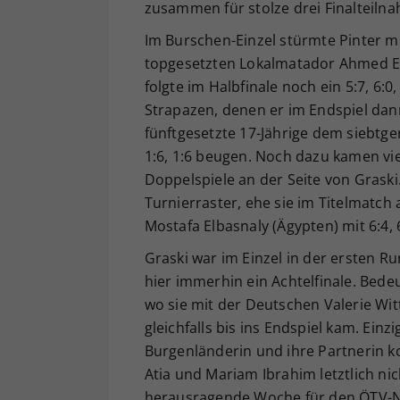
zusammen für stolze drei Finalteilna
Im Burschen-Einzel stürmte Pinter mit
topgesetzten Lokalmatador Ahmed Elk
folgte im Halbfinale noch ein 5:7, 6
Strapazen, denen er im Endspiel dan
fünftgesetzte 17-Jährige dem siebtger
1:6, 1:6 beugen. Noch dazu kamen v
Doppelspiele an der Seite von Graski
Turnierraster, ehe sie im Titelmatch 
Mostafa Elbasnaly (Ägypten) mit 6:4,
Graski war im Einzel in der ersten 
hier immerhin ein Achtelfinale. Bede
wo sie mit der Deutschen Valerie Wit
gleichfalls bis ins Endspiel kam. Einz
Burgenländerin und ihre Partnerin k
Atia und Mariam Ibrahim letztlich ni
herausragende Woche für den ÖTV-Na