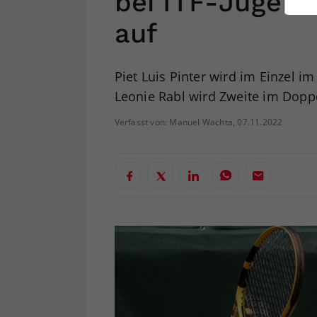
bei ITF-Jugendt
ei
auf
S
Piet Luis Pinter wird im Einzel im
Leonie Rabl wird Zweite im Dopp
Verfasst von: Manuel Wachta, 07.11.2022