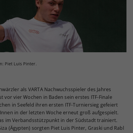
Zweck
generierte ID, für die historische Speicherung
Ihrer vorgenommen Einstellungen, falls der
Webseiten-Betreiber dies eingestellt hat.
: Piet Luis Pinter.
wärzler als VARTA Nachwuchsspieler des Jahres
t vor vier Wochen in Baden sein erstes ITF-Finale
hen in Seefeld ihren ersten ITF-Turniersieg gefeiert
Innen in der letzten Woche erneut groß aufgespielt.
das im Verbandsstützpunkt in der Südstadt trainiert.
za (Ägypten) sorgten Piet Luis Pinter, Graski und Rabl