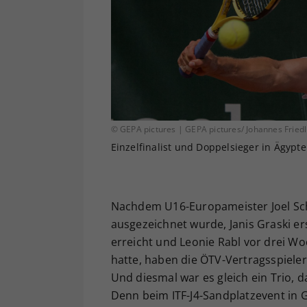
© GEPA pictures | GEPA pictures/ Johannes Friedl
Einzelfinalist und Doppelsieger in Ägypten
Nachdem U16-Europameister Joel Sch
ausgezeichnet wurde, Janis Graski ers
erreicht und Leonie Rabl vor drei Woc
hatte, haben die ÖTV-Vertragsspieler
Und diesmal war es gleich ein Trio, 
Denn beim ITF-J4-Sandplatzevent in Gi