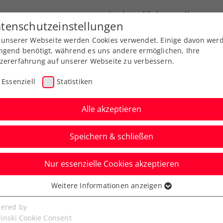
Landesverbände
News
tenschutzeinstellungen
 unserer Webseite werden Cookies verwendet. Einige davon wer
port
Ausbildung
Services
Über uns
ngend benötigt, während es uns andere ermöglichen, Ihre
zererfahrung auf unserer Webseite zu verbessern.
Essenziell
Statistiken
Alle akzeptieren
Speichern & schließen
Nur essenzielle Cookies akzeptieren
 und zwei
Weitere Informationen anzeigen
ssenziell
n! ÖTV-Asse spielen
senzielle Cookies werden für grundlegende Funktionen der
ered by
bseite benötigt. Dadurch ist gewährleistet, dass die Webseite
linski Cookie Consent