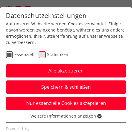
Zurück zur Newsübersicht
Datenschutzeinstellungen
Auf unserer Webseite werden Cookies verwendet. Einige
davon werden zwingend benötigt, während es uns andere
ermöglichen, Ihre Nutzererfahrung auf unserer Webseite
zu verbessern.
Turniere
WTA
Essenziell
Statistiken
Zweite Top-Auszeichnung
für Upper Austria Ladies
Alle akzeptieren
Linz
Speichern & schließen
Das Bundesministerium honoriert das
Nur essenzielle Cookies akzeptieren
Green-Event-Konzept des WTA-Turniers in
Oberösterreichs Landeshauptstadt.
Weitere Informationen anzeigen
Essenziell
Verfasst von: Presseaussendung / Redaktion, 30.06.2023
Essenzielle Cookies werden für grundlegende
Powered by