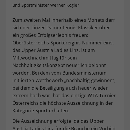
und Sportminister Werner Kogler
Dieser Wert speichert Ihre Consent-
Einstellungen. Unter anderem eine
zufällig generierte ID, für die
Zum zweiten Mal innerhalb eines Monats darf
Zweck
historische Speicherung Ihrer
sich der Linzer Damentennis-Klassiker über
vorgenommen Einstellungen, falls der
ein großes Erfolgserlebnis freuen:
Webseiten-Betreiber dies eingestellt
Oberösterreichs Sportereignis Nummer eins,
hat.
das Upper Austria Ladies Linz, ist am
Mittwochnachmittag für sein
Nachhaltigkeitskonzept neuerlich belohnt
worden. Bei dem vom Bundesministerium
initiierten Wettbewerb „nachhaltig gewinnen“,
bei dem die Beteiligung auch heuer wieder
extrem hoch war, hat das einzige WTA-Turnier
Österreichs die höchste Auszeichnung in der
Kategorie Sport erhalten.
Die Auszeichnung erfolgte, da das Upper
Austria Ladies Linz für die Branche ein Vorbild