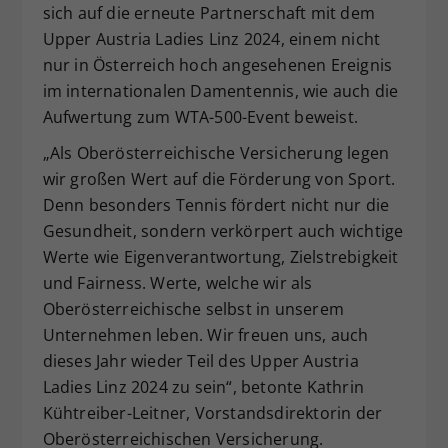
sich auf die erneute Partnerschaft mit dem
Dieser Wert speichert Ihre Consent-
Upper Austria Ladies Linz 2024, einem nicht
Einstellungen. Unter anderem eine
nur in Österreich hoch angesehenen Ereignis
zufällig generierte ID, für die
im internationalen Damentennis, wie auch die
Zweck
historische Speicherung Ihrer
vorgenommen Einstellungen, falls der
Aufwertung zum WTA-500-Event beweist.
Webseiten-Betreiber dies eingestellt
„Als Oberösterreichische Versicherung legen
hat.
wir großen Wert auf die Förderung von Sport.
Denn besonders Tennis fördert nicht nur die
Gesundheit, sondern verkörpert auch wichtige
Werte wie Eigenverantwortung, Zielstrebigkeit
und Fairness. Werte, welche wir als
Oberösterreichische selbst in unserem
Unternehmen leben. Wir freuen uns, auch
dieses Jahr wieder Teil des Upper Austria
Ladies Linz 2024 zu sein“, betonte Kathrin
Kühtreiber-Leitner, Vorstandsdirektorin der
Oberösterreichischen Versicherung.