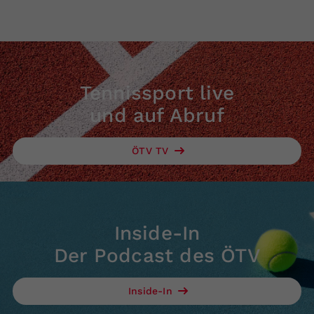
Tennissport live
und auf Abruf
ÖTV TV
Inside-In
Der Podcast des ÖTV
Inside-In