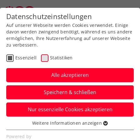
Zurück zur Newsübersicht
Datenschutzeinstellungen
Auf unserer Webseite werden Cookies verwendet. Einige
davon werden zwingend benötigt, während es uns andere
ermöglichen, Ihre Nutzererfahrung auf unserer Webseite
zu verbessern.
Turniere
WTA
Essenziell
Statistiken
Zwei, die
zusammengehören
Alle akzeptieren
Die Oberösterreichische Versicherung ist
Speichern & schließen
erneut stolzer Partner des Upper Austria
Ladies Linz 2024.
Nur essenzielle Cookies akzeptieren
Verfasst von: Presseaussendung / Redaktion, 14.12.2023
Weitere Informationen anzeigen
Essenziell
Essenzielle Cookies werden für grundlegende
Powered by