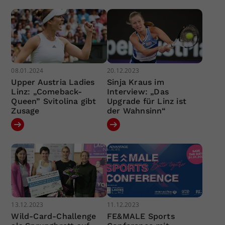
08.01.2024
20.12.2023
Upper Austria Ladies
Sinja Kraus im
Linz: „Comeback-
Interview: „Das
Queen” Svitolina gibt
Upgrade für Linz ist
Zusage
der Wahnsinn“
13.12.2023
11.12.2023
Wild-Card-Challenge
FE&MALE Sports