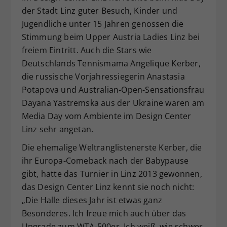
der Stadt Linz guter Besuch, Kinder und
Dieser Wert speichert Ihre Consent-
Jugendliche unter 15 Jahren genossen die
Einstellungen. Unter anderem eine
zufällig generierte ID, für die
Stimmung beim Upper Austria Ladies Linz
bei
Zweck
historische Speicherung Ihrer
freiem Eintritt. Auch die Stars wie
vorgenommen Einstellungen, falls der
Deutschlands Tennismama Angelique Kerber,
Webseiten-Betreiber dies eingestellt
die russische Vorjahressiegerin Anastasia
hat.
Potapova und Australian-Open-Sensationsfrau
Dayana Yastremska aus der Ukraine waren am
Media Day vom Ambiente im Design Center
Linz sehr angetan.
Die ehemalige Weltranglistenerste Kerber, die
ihr Europa-Comeback nach der Babypause
gibt, hatte das Turnier in Linz 2013 gewonnen,
das Design Center Linz kennt sie noch nicht:
„Die Halle dieses Jahr ist etwas ganz
Besonderes. Ich freue mich auch über das
Upgrade zum WTA-500er. Ich weiß, wie schwer