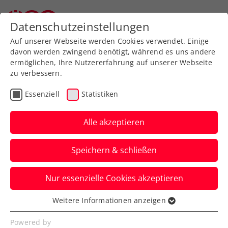
Zurück zur Newsübersicht
Datenschutzeinstellungen
Auf unserer Webseite werden Cookies verwendet. Einige
davon werden zwingend benötigt, während es uns andere
ermöglichen, Ihre Nutzererfahrung auf unserer Webseite
zu verbessern.
Turniere
WTA
Essenziell
Statistiken
Upper Austria Ladies
Linz: Kraus und Kerber
Alle akzeptieren
am Dienstag im Einsatz
Speichern & schließen
Indes backen die Stars des WTA-500-
Nur essenzielle Cookies akzeptieren
Turniers in Oberösterreich am „Stadt Linz
Tag“ Brötchen.
Weitere Informationen anzeigen
Essenziell
Verfasst von: Presseaussendung / Redaktion, 29.01.2024
Essenzielle Cookies werden für grundlegende
Powered by