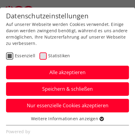
Zurück zur Newsübersicht
Datenschutzeinstellungen
Auf unserer Webseite werden Cookies verwendet. Einige
davon werden zwingend benötigt, während es uns andere
ermöglichen, Ihre Nutzererfahrung auf unserer Webseite
zu verbessern.
WTA
Ausbildung
Turniere
Essenziell
Statistiken
Verbands-Info
Alle akzeptieren
Die 3. FE&MALE Sports
Speichern & schließen
Conference setzt auf
Frauen- & Männerpower
Nur essenzielle Cookies akzeptieren
Kollaborationen, Perspektiven und
Weitere Informationen anzeigen
Essenziell
Visionen stehen bei „Advantage Ladies“
Essenzielle Cookies werden für grundlegende
Powered by
2025 in Linz im Vordergrund.