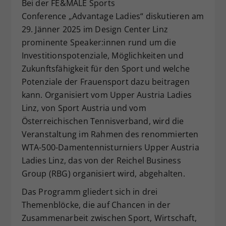
Bei der FE&MALE Sports
Dieser Wert speichert Ihre Consent-
Conference „Advantage Ladies“ diskutieren am
Einstellungen. Unter anderem eine
29. Jänner 2025 im Design Center Linz
zufällig generierte ID, für die
prominente Speaker:innen rund um die
Zweck
historische Speicherung Ihrer
Investitionspotenziale, Möglichkeiten und
vorgenommen Einstellungen, falls der
Webseiten-Betreiber dies eingestellt
Zukunftsfähigkeit für den Sport und welche
hat.
Potenziale der Frauensport dazu beitragen
kann. Organisiert vom Upper Austria Ladies
Linz, von Sport Austria und vom
Österreichischen Tennisverband, wird die
Veranstaltung im Rahmen des renommierten
WTA-500-Damentennisturniers Upper Austria
Ladies Linz, das von der Reichel Business
Group (RBG) organisiert wird, abgehalten.
Das Programm gliedert sich in drei
Themenblöcke, die auf Chancen in der
Zusammenarbeit zwischen Sport, Wirtschaft,