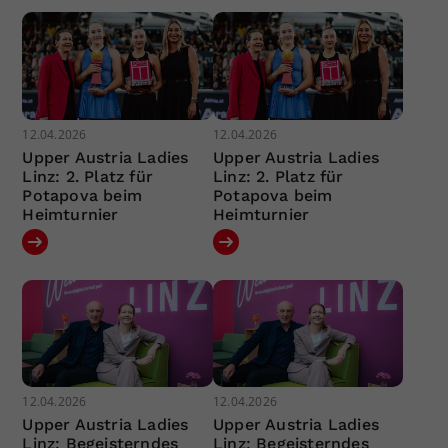
12.04.2026
12.04.2026
Upper Austria Ladies
Upper Austria Ladies
Linz: 2. Platz für
Linz: 2. Platz für
Potapova beim
Potapova beim
Heimturnier
Heimturnier
12.04.2026
12.04.2026
Upper Austria Ladies
Upper Austria Ladies
Linz: Begeisterndes
Linz: Begeisterndes