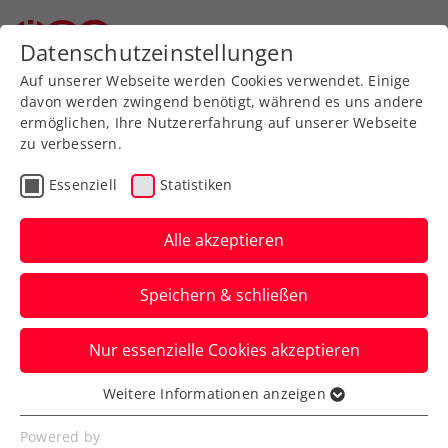
Zurück zur Newsübersicht
Datenschutzeinstellungen
Auf unserer Webseite werden Cookies verwendet. Einige
davon werden zwingend benötigt, während es uns andere
ermöglichen, Ihre Nutzererfahrung auf unserer Webseite
zu verbessern.
WTA
Turniere
Essenziell
Statistiken
„1.000 Tennisschläger für
1.000 Mädchen“ geht in
Alle akzeptieren
die nächste Runde
Speichern & schließen
Die Oberösterreichische Versicherung
Nur essenzielle Cookies akzeptieren
bleibt indes ein starker Partner des Upper
Austria Ladies Linz.
Weitere Informationen anzeigen
Essenziell
Verfasst von: Presseaussendung / Redaktion, 05.03.2026
Essenzielle Cookies werden für grundlegende
Powered by