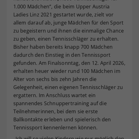
1.000 Mädchen“, die beim Upper Austria
Dieser Wert speichert Ihre Consent-
Ladies Linz 2021 gestartet wurde, zielt vor
Einstellungen. Unter anderem eine
zufällig generierte ID, für die
allem darauf ab, junge Mädchen für den Sport
Zweck
historische Speicherung Ihrer
zu begeistern und ihnen die einmalige Chance
vorgenommen Einstellungen, falls der
zu geben, einen Tennisschläger zu erhalten.
Webseiten-Betreiber dies eingestellt
Bisher haben bereits knapp 700 Mädchen
hat.
dadurch den Einstieg in den Tennissport
gefunden. Am Finalsonntag, den 12. April 2026,
erhalten heuer wieder rund 100 Mädchen im
Alter von sechs bis zehn Jahren die
Gelegenheit, einen eigenen Tennisschläger zu
ergattern. Im Anschluss wartet ein
spannendes Schnuppertraining auf die
Teilnehmerinnen, bei dem sie erste
Ballkontakte erleben und spielerisch den
Tennissport kennenlernen können.
„Ich will so vielen Kindern wie nur möglich den