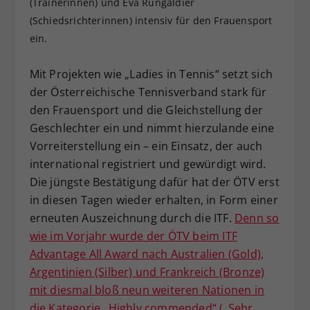
(Trainerinnen) und Eva Rungaldier
Dieser Wert speichert Ihre Consent-
(Schiedsrichterinnen) intensiv für den Frauensport
Einstellungen. Unter anderem eine
ein.
zufällig generierte ID, für die
Zweck
historische Speicherung Ihrer
Mit Projekten wie „Ladies in Tennis“ setzt sich
vorgenommen Einstellungen, falls der
der Österreichische Tennisverband stark für
Webseiten-Betreiber dies eingestellt
hat.
den Frauensport und die Gleichstellung der
Geschlechter ein und nimmt hierzulande eine
Vorreiterstellung ein – ein Einsatz, der auch
international registriert und gewürdigt wird.
Die jüngste Bestätigung dafür hat der ÖTV erst
in diesen Tagen wieder erhalten, in Form einer
erneuten Auszeichnung durch die ITF.
Denn so
wie im Vorjahr wurde der ÖTV beim ITF
Advantage All Award nach Australien (Gold),
Argentinien (Silber) und Frankreich (Bronze)
mit diesmal bloß neun weiteren Nationen in
die Kategorie „Highly commended“ („Sehr