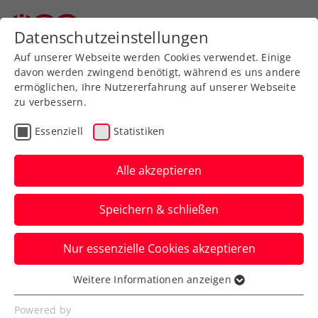
Zurück zur Newsübersicht
Datenschutzeinstellungen
Auf unserer Webseite werden Cookies verwendet. Einige
davon werden zwingend benötigt, während es uns andere
ermöglichen, Ihre Nutzererfahrung auf unserer Webseite
zu verbessern.
Verbands-Info
Essenziell
Statistiken
Internationale
Auszeichnung für ÖTV für
Alle akzeptieren
Einsatz für den
Speichern & schließen
Frauensport
Nur essenzielle Cookies akzeptieren
Wie 2023 wird der Österreichische
Tennisverband durch die ITF beim Gender
Weitere Informationen anzeigen
Essenziell
Equality Award prämiert.
Essenzielle Cookies werden für grundlegende
Powered by