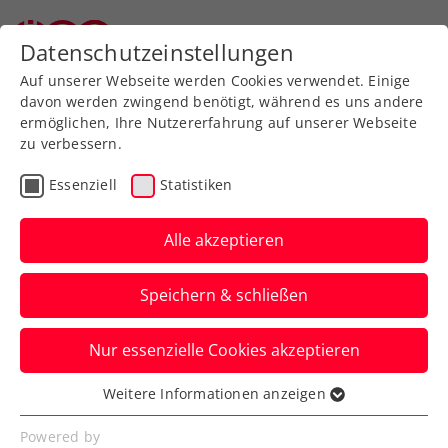
Zurück zur Newsübersicht
Datenschutzeinstellungen
Auf unserer Webseite werden Cookies verwendet. Einige
davon werden zwingend benötigt, während es uns andere
ermöglichen, Ihre Nutzererfahrung auf unserer Webseite
zu verbessern.
WTA
Turniere
Essenziell
Statistiken
Tagger: „Ich kann es
kaum erwarten, in Linz
Alle akzeptieren
zu spielen“
Speichern & schließen
Österreichs Youngster blickt voller
Nur essenzielle Cookies akzeptieren
Vorfreude aufs Heimspiel beim Upper
Austria Ladies Linz.
Weitere Informationen anzeigen
Essenziell
Verfasst von: Presseaussendung / Redaktion, 07.01.2026
Essenzielle Cookies werden für grundlegende
Powered by