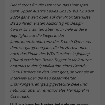
Dabei steht für die Lienzerin das Heimspiel
Dieser Wert speichert Ihre Consent-
beim Upper Austria Ladies Linz (5. bis 12. April
Einstellungen. Unter anderem eine
zufällig generierte ID, für die
2026) ganz weit oben auf der Prioritätenliste.
Zweck
historische Speicherung Ihrer
Bis zu ihrem ersten Aufschlag im Design
vorgenommen Einstellungen, falls der
Center Linz warten aber noch viele andere
Webseiten-Betreiber dies eingestellt
Highlights auf die Siegerin der
hat.
Juniorinnenkonkurrenz der French Open aus
dem vergangenen Jahr, die im Herbst auch
noch das Finale des WTA-Turniers in Jiujiang
(China) erreichte. Bevor Tagger in Melbourne
erstmals in der Qualifikation eines Grand-
Slam-Turniers an den Start geht, spricht sie im
Interview über die neu gesammelten
Erfahrungen, ehrgeizig gesteckte Ziele und
natürlich über ihr emotionales Heimspiel in
Österreich.
Lilli, du hast im Herbst bei deinem ersten