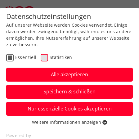
Zurück zur Newsübersicht
Datenschutzeinstellungen
Auf unserer Webseite werden Cookies verwendet. Einige
davon werden zwingend benötigt, während es uns andere
ermöglichen, Ihre Nutzererfahrung auf unserer Webseite
zu verbessern.
WTA
Turniere
Essenziell
Statistiken
Upper Austria Ladies Linz
„ein Juwel mit sehr vielen
Alle akzeptieren
Facetten“
Speichern & schließen
Turnierdirektorin Sandra Reichel zieht
Nur essenzielle Cookies akzeptieren
Bilanz über die zweite Ausgabe des
Events als WTA-500-Turnier.
Weitere Informationen anzeigen
Essenziell
Verfasst von: Presseaussendung / Redaktion, 02.02.2025
Essenzielle Cookies werden für grundlegende
Powered by