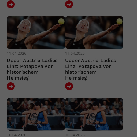
11.04.2026
11.04.2026
Upper Austria Ladies
Upper Austria Ladies
Linz: Potapova vor
Linz: Potapova vor
historischem
historischem
Heimsieg
Heimsieg
10.04.2026
10.04.2026