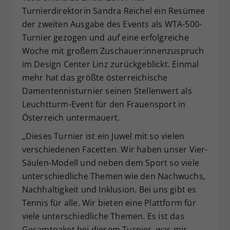
Turnierdirektorin Sandra Reichel ein Resümee
Dieser Wert speichert Ihre Consent-
der zweiten Ausgabe des Events als WTA-500-
Einstellungen. Unter anderem eine
zufällig generierte ID, für die
Turnier gezogen und auf eine erfolgreiche
Zweck
historische Speicherung Ihrer
Woche mit großem Zuschauer:innenzuspruch
vorgenommen Einstellungen, falls der
im Design Center Linz zurückgeblickt. Einmal
Webseiten-Betreiber dies eingestellt
mehr hat das größte österreichische
hat.
Damentennisturnier seinen Stellenwert als
Leuchtturm-Event für den Frauensport in
Österreich untermauert.
„Dieses Turnier ist ein Juwel mit so vielen
verschiedenen Facetten. Wir haben unser Vier-
Säulen-Modell und neben dem Sport so viele
unterschiedliche Themen wie den Nachwuchs,
Nachhaltigkeit und Inklusion. Bei uns gibt es
Tennis für alle. Wir bieten eine Plattform für
viele unterschiedliche Themen. Es ist das
Gesamtpaket bei diesem Turnier, was mir