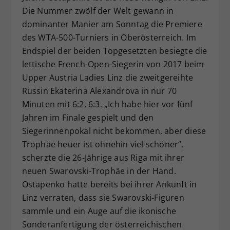
Die Nummer zwölf der Welt gewann in
Dieser Wert speichert Ihre Consent-
dominanter Manier am Sonntag die Premiere
Einstellungen. Unter anderem eine
zufällig generierte ID, für die
des WTA-500-Turniers in Oberösterreich. Im
Zweck
historische Speicherung Ihrer
Endspiel der beiden Topgesetzten besiegte die
vorgenommen Einstellungen, falls der
lettische French-Open-Siegerin von 2017 beim
Webseiten-Betreiber dies eingestellt
Upper Austria Ladies Linz die zweitgereihte
hat.
Russin Ekaterina Alexandrova in nur 70
Minuten mit 6:2, 6:3. „Ich habe hier vor fünf
Jahren im Finale gespielt und den
Siegerinnenpokal nicht bekommen, aber diese
Trophäe heuer ist ohnehin viel schöner“,
scherzte die 26-Jährige aus Riga mit ihrer
neuen Swarovski-Trophäe in der Hand.
Ostapenko hatte bereits bei ihrer Ankunft in
Linz verraten, dass sie Swarovski-Figuren
sammle und ein Auge auf die ikonische
Sonderanfertigung der österreichischen