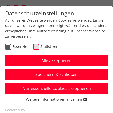
Zurück zur Newsübersicht
Datenschutzeinstellungen
Auf unserer Webseite werden Cookies verwendet. Einige
davon werden zwingend benötigt, während es uns andere
ermöglichen, Ihre Nutzererfahrung auf unserer Webseite
zu verbessern.
Turniere
WTA
Essenziell
Statistiken
Upper Austria Ladies
Linz: Topgesetzte
Alle akzeptieren
Ostapenko triumphiert
Speichern & schließen
Die Baltin sichert sich bei der WTA-500-
Nur essenzielle Cookies akzeptieren
Premiere in Oberösterreich die neue
Swarovski-Trophäe.
Weitere Informationen anzeigen
Essenziell
Verfasst von: Presseaussendung / Redaktion, 04.02.2024
Essenzielle Cookies werden für grundlegende
Powered by