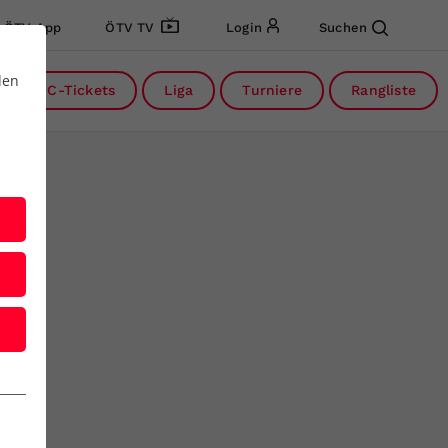
ÖTV App
ÖTV TV
Login
Suchen
den
DC-Tickets
Liga
Turniere
Rangliste