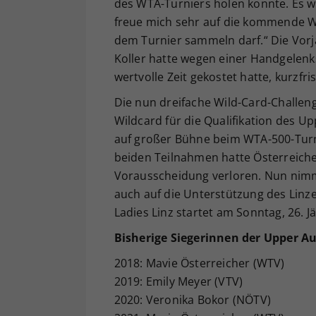
des WTA-Turniers holen konnte. Es war
freue mich sehr auf die kommende Wo
dem Turnier sammeln darf.“ Die Vorja
Koller hatte wegen einer Handgelenks
wertvolle Zeit gekostet hatte, kurzfri
Die nun dreifache Wild-Card-Challeng
Wildcard für die Qualifikation des Up
auf großer Bühne beim WTA-500-Turni
beiden Teilnahmen hatte Österreicher
Vorausscheidung verloren. Nun nimm
auch auf die Unterstützung des Linze
Ladies Linz startet am Sonntag, 26. J
Bisherige Siegerinnen der
Upper Au
2018: Mavie Österreicher (WTV)
2019: Emily Meyer (VTV)
2020: Veronika Bokor (NÖTV)