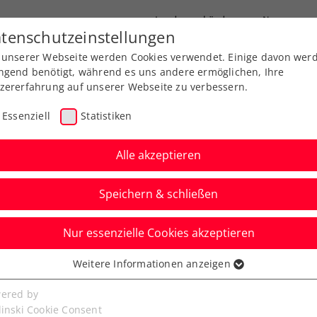
Landesverbände
News
tenschutzeinstellungen
 unserer Webseite werden Cookies verwendet. Einige davon wer
port
Ausbildung
Services
Über uns
ngend benötigt, während es uns andere ermöglichen, Ihre
zererfahrung auf unserer Webseite zu verbessern.
Essenziell
Statistiken
Alle akzeptieren
Speichern & schließen
Nur essenzielle Cookies akzeptieren
Young Ladies Wild-
Weitere Informationen anzeigen
ssenziell
 Triple für
senzielle Cookies werden für grundlegende Funktionen der
ered by
bseite benötigt. Dadurch ist gewährleistet, dass die Webseite
linski Cookie Consent