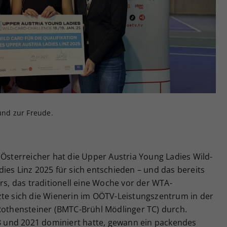
Zweck
generierte ID, für die historische Speicherung
Ihrer vorgenommen Einstellungen, falls der
Webseiten-Betreiber dies eingestellt hat.
rund zur Freude.
 Österreicher hat die Upper Austria Young Ladies Wild-
ies Linz 2025 für sich entschieden – und das bereits
rs, das traditionell eine Woche vor der WTA-
zte sich die Wienerin im OÖTV-Leistungszentrum in der
 Rothensteiner (BMTC-Brühl Mödlinger TC) durch.
18 und 2021 dominiert hatte, gewann ein packendes