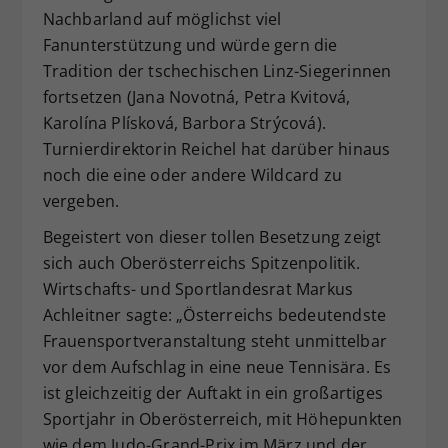
Nachbarland auf möglichst viel
Fanunterstützung und würde gern die
Tradition der tschechischen Linz-Siegerinnen
fortsetzen (Jana Novotná, Petra Kvitová,
Karolína Plísková, Barbora Strýcová).
Turnierdirektorin Reichel hat darüber hinaus
noch die eine oder andere Wildcard zu
vergeben.
Begeistert von dieser tollen Besetzung zeigt
sich auch Oberösterreichs Spitzenpolitik.
Wirtschafts- und Sportlandesrat Markus
Achleitner sagte: „Österreichs bedeutendste
Frauensportveranstaltung steht unmittelbar
vor dem Aufschlag in eine neue Tennisära. Es
ist gleichzeitig der Auftakt in ein großartiges
Sportjahr in Oberösterreich, mit Höhepunkten
wie dem Judo-Grand-Prix im März und der