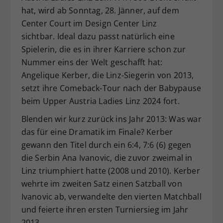
hat, wird ab Sonntag, 28. Jänner, auf dem
Dieser Wert speichert Ihre Consent-
Center Court im Design Center Linz
Einstellungen. Unter anderem eine
zufällig generierte ID, für die
sichtbar. Ideal dazu passt natürlich eine
Zweck
historische Speicherung Ihrer
Spielerin, die es in ihrer Karriere schon zur
vorgenommen Einstellungen, falls der
Nummer eins der Welt geschafft hat:
Webseiten-Betreiber dies eingestellt
Angelique Kerber, die Linz-Siegerin von 2013,
hat.
setzt ihre Comeback-Tour nach der Babypause
beim Upper Austria Ladies Linz 2024 fort.
Blenden wir kurz zurück ins Jahr 2013: Was war
das für eine Dramatik im Finale? Kerber
gewann den Titel durch ein 6:4, 7:6 (6) gegen
die Serbin Ana Ivanovic, die zuvor zweimal in
Linz triumphiert hatte (2008 und 2010). Kerber
wehrte im zweiten Satz einen Satzball von
Ivanovic ab, verwandelte den vierten Matchball
und feierte ihren ersten Turniersieg im Jahr
2013.