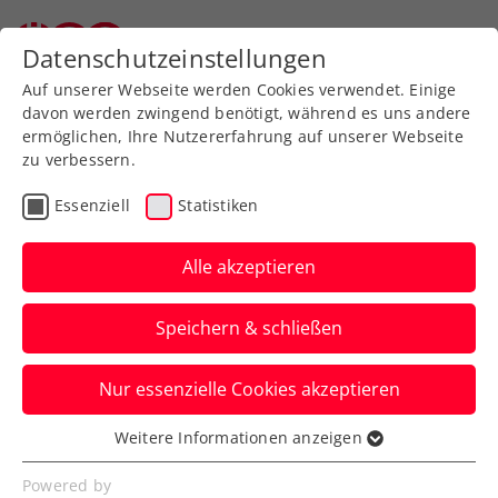
Zurück zur Newsübersicht
Datenschutzeinstellungen
Auf unserer Webseite werden Cookies verwendet. Einige
davon werden zwingend benötigt, während es uns andere
ermöglichen, Ihre Nutzererfahrung auf unserer Webseite
zu verbessern.
Turniere
WTA
Essenziell
Statistiken
Weltstar Kerber kehrt als
Mutter zum Upper Austria
Alle akzeptieren
Ladies Linz zurück
Speichern & schließen
Die dreifache Grand-Slam-Siegerin und
Nur essenzielle Cookies akzeptieren
Gewinnerin des WTA-Turniers in Linz
2013 erhält eine Wildcard.
Weitere Informationen anzeigen
Essenziell
Verfasst von: Presseaussendung / Redaktion, 24.01.2024
Essenzielle Cookies werden für grundlegende
Powered by