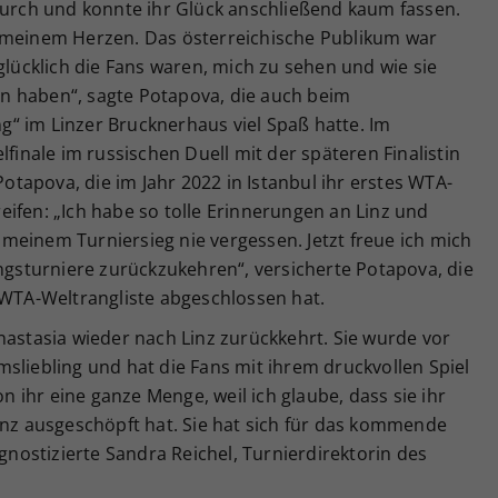
 durch und konnte ihr Glück anschließend kaum fassen.
 in meinem Herzen. Das österreichische Publikum war
glücklich die Fans waren, mich zu sehen und wie sie
n haben“, sagte Potapova, die auch beim
“ im Linzer Brucknerhaus viel Spaß hatte. Im
lfinale im russischen Duell mit der späteren Finalistin
 Potapova, die im Jahr 2022 in Istanbul ihr erstes WTA-
ifen: „Ich habe so tolle Erinnerungen an Linz und
meinem Turniersieg nie vergessen. Jetzt freue ich mich
ingsturniere zurückzukehren“, versicherte Potapova, die
 WTA-Weltrangliste abgeschlossen hat.
nastasia wieder nach Linz zurückkehrt. Sie wurde vor
sliebling und hat die Fans mit ihrem druckvollen Spiel
on ihr eine ganze Menge, weil ich glaube, dass sie ihr
anz ausgeschöpft hat. Sie hat sich für das kommende
ostizierte Sandra Reichel, Turnierdirektorin des