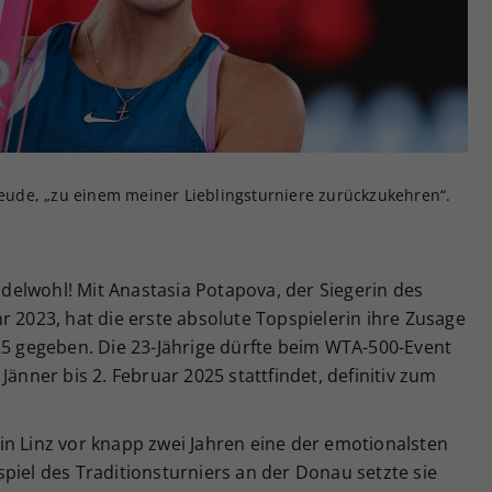
Zweck
generierte ID, für die historische Speicherung
Ihrer vorgenommen Einstellungen, falls der
Webseiten-Betreiber dies eingestellt hat.
freude, „zu einem meiner Lieblingsturniere zurückzukehren“.
pudelwohl! Mit Anastasia Potapova, der Siegerin des
r 2023, hat die erste absolute Topspielerin ihre Zusage
25 gegeben. Die 23-Jährige dürfte beim WTA-500-Event
Jänner bis 2. Februar 2025 stattfindet, definitiv zum
in Linz vor knapp zwei Jahren eine der emotionalsten
piel des Traditionsturniers an der Donau setzte sie