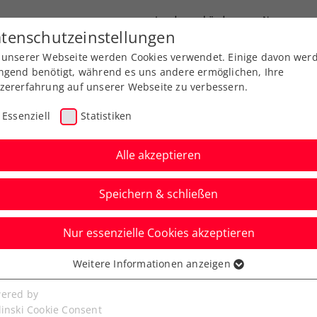
Landesverbände
News
tenschutzeinstellungen
 unserer Webseite werden Cookies verwendet. Einige davon wer
port
Ausbildung
Services
Über uns
ngend benötigt, während es uns andere ermöglichen, Ihre
zererfahrung auf unserer Webseite zu verbessern.
Essenziell
Statistiken
Alle akzeptieren
Speichern & schließen
Nur essenzielle Cookies akzeptieren
Ladies Linz: Potapova
Weitere Informationen anzeigen
ssenziell
senzielle Cookies werden für grundlegende Funktionen der
ered by
bseite benötigt. Dadurch ist gewährleistet, dass die Webseite
linski Cookie Consent