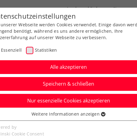
Landesverbände
News
tenschutzeinstellungen
 unserer Webseite werden Cookies verwendet. Einige davon wer
port
Ausbildung
Services
Über uns
ngend benötigt, während es uns andere ermöglichen, Ihre
zererfahrung auf unserer Webseite zu verbessern.
Essenziell
Statistiken
Alle akzeptieren
Speichern & schließen
Info
WTA
Nur essenzielle Cookies akzeptieren
 Advantage Ladies –
Weitere Informationen anzeigen
ssenziell
s Conference am
senzielle Cookies werden für grundlegende Funktionen der
ered by
bseite benötigt. Dadurch ist gewährleistet, dass die Webseite
linski Cookie Consent