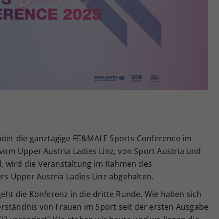
Zweck
generierte ID, für die historische Speicherung
Ihrer vorgenommen Einstellungen, falls der
Webseiten-Betreiber dies eingestellt hat.
indet die ganztägige FE&MALE Sports Conference im
t vom Upper Austria Ladies Linz, von Sport Austria und
, wird die Veranstaltung im Rahmen des
s Upper Austria Ladies Linz abgehalten.
geht die Konferenz in die dritte Runde. Wie haben sich
rständnis von Frauen im Sport seit der ersten Ausgabe