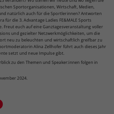
23 verändert? Wo stehen wir heute und wo liegen die
hischen Sportorganisationen, Wirtschaft, Medien,
und natürlich auch für die Sportlerinnen? Antworten
extra für die 3. Advantage Ladies FE&MALE Sports
. Freut euch auf eine Ganztagesveranstaltung voller
ssions und gezielter Netzwerkmöglichkeiten, um die
rt neu zu beleuchten und wirtschaftlich greifbar zu
rtmoderatorin Alina Zellhofer führt auch dieses Jahr
nte setzt und neue Impulse gibt.
lick zu den Themen und Speaker:innen folgen in
November 2024.