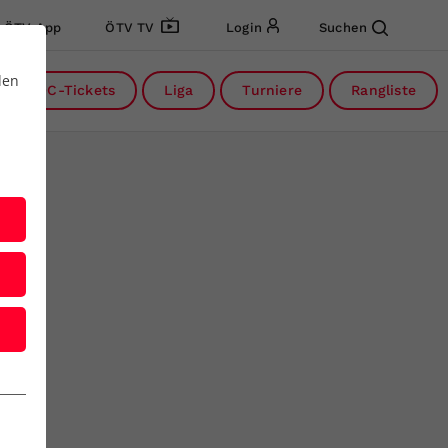
ÖTV App
ÖTV TV
Login
Suchen
den
DC-Tickets
Liga
Turniere
Rangliste