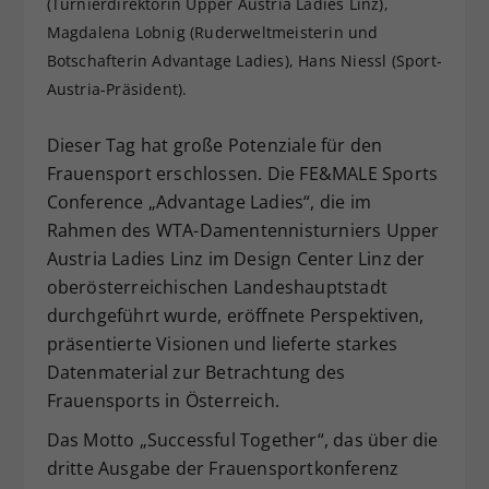
(Turnierdirektorin Upper Austria Ladies Linz),
Dieser Wert speichert Ihre Consent-
Magdalena Lobnig (Ruderweltmeisterin und
Einstellungen. Unter anderem eine
Botschafterin Advantage Ladies), Hans Niessl (Sport-
zufällig generierte ID, für die
Austria-Präsident).
Zweck
historische Speicherung Ihrer
vorgenommen Einstellungen, falls der
Dieser Tag hat große Potenziale für den
Webseiten-Betreiber dies eingestellt
hat.
Frauensport erschlossen. Die FE&MALE Sports
Conference „Advantage Ladies“, die im
Rahmen des WTA-Damentennisturniers Upper
Austria Ladies Linz im Design Center Linz der
oberösterreichischen Landeshauptstadt
durchgeführt wurde, eröffnete Perspektiven,
präsentierte Visionen und lieferte starkes
Datenmaterial zur Betrachtung des
Frauensports in Österreich.
Das Motto „Successful Together“, das über die
dritte Ausgabe der Frauensportkonferenz