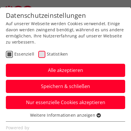
Zurück zur Newsübersicht
Datenschutzeinstellungen
Auf unserer Webseite werden Cookies verwendet. Einige
davon werden zwingend benötigt, während es uns andere
ermöglichen, Ihre Nutzererfahrung auf unserer Webseite
zu verbessern.
WTA
Turniere
Verbands-Info
Essenziell
Statistiken
Gleichberechtigung im
Sport: Zwischen
Alle akzeptieren
Hürdenlauf und
Speichern & schließen
Höhenflug
Nur essenzielle Cookies akzeptieren
Die FE&MALE Sports Conference
„Advantage Ladies“ beim Upper Austria
Weitere Informationen anzeigen
Essenziell
Ladies Linz – ein voller Erfolg.
Essenzielle Cookies werden für grundlegende
Powered by