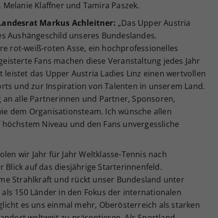
 Melanie Klaffner und Tamira Paszek.
Landesrat Markus Achleitner:
„Das Upper Austria
iches Aushängeschild unseres Bundeslandes.
re rot-weiß-roten Asse, ein hochprofessionelles
eisterte Fans machen diese Veranstaltung jedes Jahr
 leistet das Upper Austria Ladies Linz einen wertvollen
rts und zur Inspiration von Talenten in unserem Land.
 an alle Partnerinnen und Partner, Sponsoren,
owie dem Organisationsteam. Ich wünsche allen
 höchstem Niveau und den Fans unvergessliche
olen wir Jahr für Jahr Weltklasse-Tennis nach
 Blick auf das diesjährige Starterinnenfeld.
me Strahlkraft und rückt unser Bundesland unter
ls 150 Länder in den Fokus der internationalen
icht es uns einmal mehr, Oberösterreich als starken
andort weltweit zu präsentieren. Als Sportland