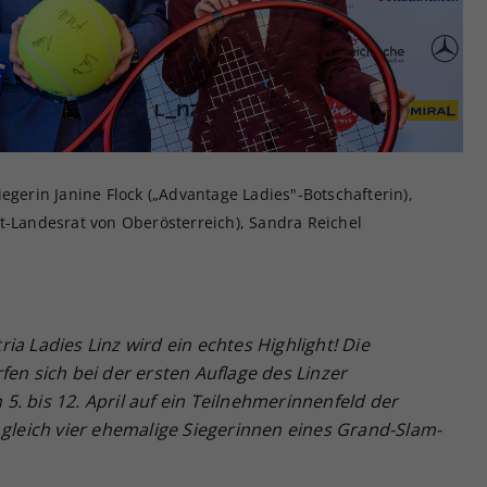
Zweck
generierte ID, für die historische Speicherung
Ihrer vorgenommen Einstellungen, falls der
Webseiten-Betreiber dies eingestellt hat.
egerin Janine Flock („Advantage Ladies"-Botschafterin),
t-Landesrat von Oberösterreich), Sandra Reichel
a Ladies Linz wird ein echtes Highlight! Die
fen sich bei der ersten Auflage des Linzer
. bis 12. April auf ein Teilnehmerinnenfeld der
 gleich vier ehemalige Siegerinnen eines Grand-Slam-