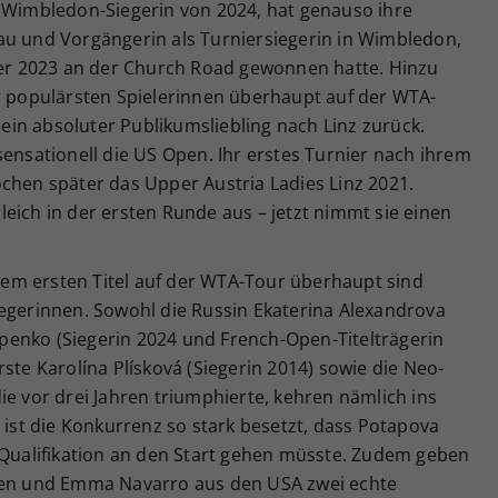
e Wimbledon-Siegerin von 2024, hat genauso ihre
au und Vorgängerin als Turniersiegerin in Wimbledon,
r 2023 an der Church Road gewonnen hatte. Hinzu
populärsten Spielerinnen überhaupt auf der WTA-
t ein absoluter Publikumsliebling nach Linz zurück.
sationell die US Open. Ihr erstes Turnier nach ihrem
chen später das Upper Austria Ladies Linz 2021.
eich in der ersten Runde aus – jetzt nimmt sie einen
em ersten Titel auf der WTA-Tour überhaupt sind
iegerinnen. Sowohl die Russin Ekaterina Alexandrova
tapenko (Siegerin 2024 und French-Open-Titelträgerin
ste Karolína Plísková (Siegerin 2014) sowie die Neo-
ie vor drei Jahren triumphierte, kehren nämlich ins
s ist die Konkurrenz so stark besetzt, dass Potapova
r Qualifikation an den Start gehen müsste. Zudem geben
inen und Emma Navarro aus den USA zwei echte