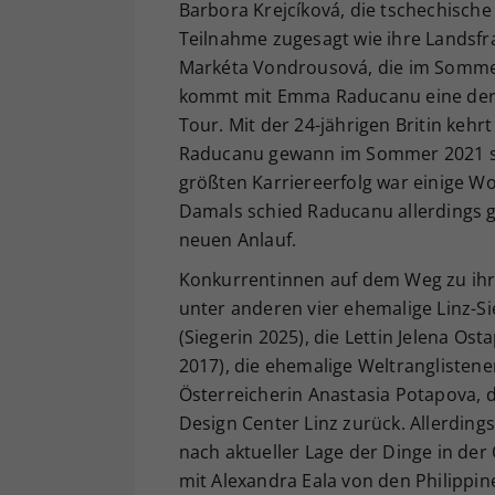
Barbora Krejcíková, die tschechisch
Teilnahme zugesagt wie ihre Landsfr
Markéta Vondrousová, die im Somme
kommt mit Emma Raducanu eine der 
Tour. Mit der 24-jährigen Britin kehr
Raducanu gewann im Sommer 2021 sen
größten Karriereerfolg war einige Wo
Damals schied Raducanu allerdings gl
neuen Anlauf.
Konkurrentinnen auf dem Weg zu ihr
unter anderen vier ehemalige Linz-S
(Siegerin 2025), die Lettin Jelena Os
2017), die ehemalige Weltranglistener
Österreicherin Anastasia Potapova, d
Design Center Linz zurück. Allerding
nach aktueller Lage der Dinge in de
mit Alexandra Eala von den Philipp