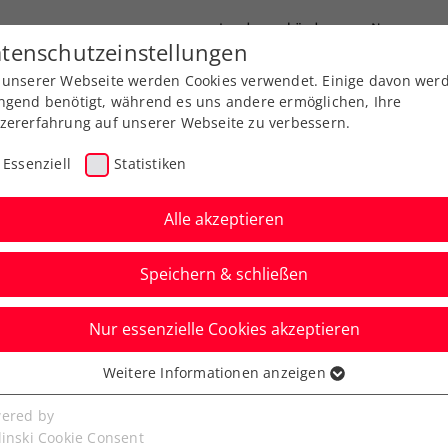
Landesverbände
News
tenschutzeinstellungen
 unserer Webseite werden Cookies verwendet. Einige davon wer
port
Ausbildung
Services
Über uns
ngend benötigt, während es uns andere ermöglichen, Ihre
zererfahrung auf unserer Webseite zu verbessern.
Essenziell
Statistiken
Alle akzeptieren
Speichern & schließen
Nur essenzielle Cookies akzeptieren
Ladies Linz mit
Weitere Informationen anzeigen
ssenziell
Spielerinnenfeld
senzielle Cookies werden für grundlegende Funktionen der
ered by
bseite benötigt. Dadurch ist gewährleistet, dass die Webseite
linski Cookie Consent