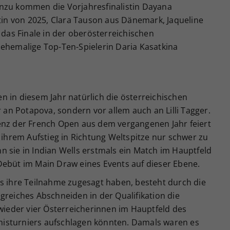
nzu kommen die Vorjahresfinalistin Dayana
stin von 2025, Clara Tauson aus Dänemark, Jaqueline
 das Finale in der oberösterreichischen
 ehemalige Top-Ten-Spielerin Daria Kasatkina
 in diesem Jahr natürlich die österreichischen
r an Potapova, sondern vor allem auch an Lilli Tagger.
enz der French Open aus dem vergangenen Jahr feiert
f ihrem Aufstieg in Richtung Weltspitze nur schwer zu
 sie in Indian Wells erstmals ein Match im Hauptfeld
Debüt im Main Draw eines Events auf dieser Ebene.
us ihre Teilnahme zugesagt haben, besteht durch die
greiches Abschneiden in der Qualifikation die
 wieder vier Österreicherinnen im Hauptfeld des
isturniers aufschlagen könnten. Damals waren es