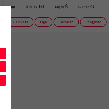
ÖTV App
ÖTV TV
Login
Suchen
den
DC-Tickets
Liga
Turniere
Rangliste