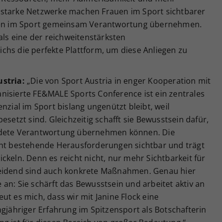
 starke Netzwerke machen Frauen im Sport sichtbarer
onen im Sport gemeinsam Verantwortung übernehmen.
als eine der reichweitenstärksten
chs die perfekte Plattform, um diese Anliegen zu
ustria:
„Die von Sport Austria in enger Kooperation mit
nisierte FE&MALE Sports Conference ist ein zentrales
nzial im Sport bislang ungenützt bleibt, weil
esetzt sind. Gleichzeitig schafft sie Bewusstsein dafür,
ndete Verantwortung übernehmen können. Die
cht bestehende Herausforderungen sichtbar und trägt
ckeln. Denn es reicht nicht, nur mehr Sichtbarkeit für
heidend sind auch konkrete Maßnahmen. Genau hier
an: Sie schärft das Bewusstsein und arbeitet aktiv an
ut es mich, dass wir mit Janine Flock eine
ngjähriger Erfahrung im Spitzensport als Botschafterin