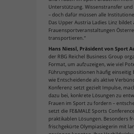
Unterstützung. Wissenstransfer und
– doch dafür müssen alle Instituti
Das Upper Austria Ladies Linz bildet 
Frauensportveranstaltungen Österrei
transportieren.“
Hans Niessl, Präsident von
Sport A
der RBG Reichel Business Group orga
Format, um aufzuzeigen, wie viel Pote
Führungspositionen häufig einseitig b
wie Entscheidende als aktive Verbü
Konferenz setzt gezielt Impulse, ma
dazu bei, konkrete Lösungen zu entwi
Frauen im Sport zu fordern – entsc
setzt die FE&MALE Sports Conference 
praktikablen Lösungen. Besonders fre
frischgekürte Olympiasiegerin mit la