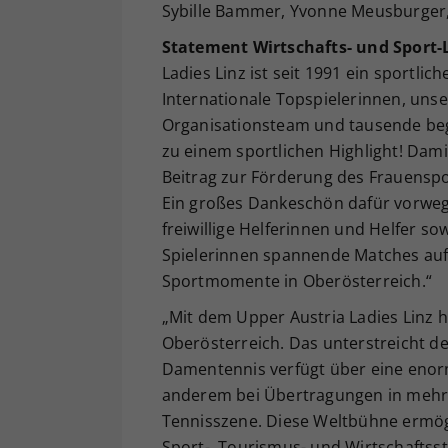
Sybille Bammer, Yvonne Meusburger,
Statement Wirtschafts- und Sport-
Ladies Linz ist seit 1991 ein sportl
Internationale Topspielerinnen, unse
Organisationsteam und tausende beg
zu einem sportlichen Highlight! Damit
Beitrag zur Förderung des Frauenspo
Ein großes Dankeschön dafür vorweg
freiwillige Helferinnen und Helfer s
Spielerinnen spannende Matches auf
Sportmomente in Oberösterreich.“
„Mit dem Upper Austria Ladies Linz h
Oberösterreich. Das unterstreicht der
Damentennis verfügt über eine enor
anderem bei Übertragungen in mehr a
Tennisszene. Diese Weltbühne ermögl
Sport-, Tourismus- und Wirtschaftsst