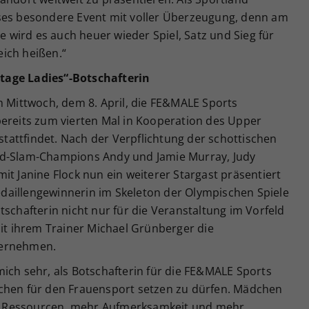
eses besondere Event mit voller Überzeugung, denn am
wird es auch heuer wieder Spiel, Satz und Sieg für
ich heißen.“
tage Ladies“-Botschafterin
m Mittwoch, dem 8. April, die FE&MALE Sports
bereits zum vierten Mal in Kooperation des Upper
 stattfindet. Nach der Verpflichtung der schottischen
nd-Slam-Champions Andy und Jamie Murray, Judy
it Janine Flock nun ein weiterer Stargast präsentiert
daillengewinnerin im Skeleton der Olympischen Spiele
tschafterin nicht nur für die Veranstaltung im Vorfeld
 ihrem Trainer Michael Grünberger die
bernehmen.
mich sehr, als Botschafterin für die FE&MALE Sports
ichen für den Frauensport setzen zu dürfen. Mädchen
 Ressourcen, mehr Aufmerksamkeit und mehr