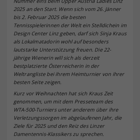
Nummer eins beim Upper Austria Ladies Linz
Dieser Wert speichert Ihre Consent-
2025 an den Start. Wenn sich vom 26. Jänner
Einstellungen. Unter anderem eine
bis 2. Februar 2025 die besten
zufällig generierte ID, für die
Tennisspielerinnen der Welt ein Stelldichein im
Zweck
historische Speicherung Ihrer
Design Center Linz geben, darf sich Sinja Kraus
vorgenommen Einstellungen, falls der
als Lokalmatadorin wohl auf besonders
Webseiten-Betreiber dies eingestellt
hat.
lautstarke Unterstützung freuen. Die 22-
jährige Wienerin will sich als derzeit
bestplatzierte Österreicherin in der
Weltrangliste bei ihrem Heimturnier von ihrer
besten Seite zeigen.
Kurz vor Weihnachten hat sich Kraus Zeit
genommen, um mit dem Presseteam des
WTA-500-Turniers unter anderem
über ihre
Verletzungssorgen im abgelaufenen Jahr, die
Ziele f
ür 2025 und den Reiz des Linzer
Damentennis-Klassikers zu sprechen.