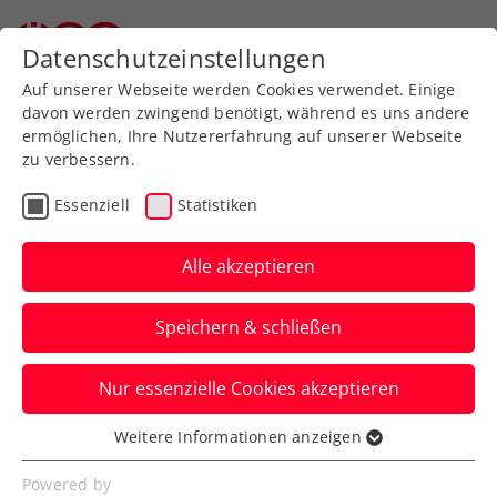
Zurück zur Newsübersicht
Datenschutzeinstellungen
Auf unserer Webseite werden Cookies verwendet. Einige
davon werden zwingend benötigt, während es uns andere
ermöglichen, Ihre Nutzererfahrung auf unserer Webseite
zu verbessern.
Turniere
WTA
Essenziell
Statistiken
Upper Austria Ladies
Linz: Kraus „sehr
Alle akzeptieren
dankbar, wieder dabei zu
Speichern & schließen
sein“
Nur essenzielle Cookies akzeptieren
Die aktuelle ÖTV-Spitzenspielerin im
Interview mit dem Presseteam des WTA-
Weitere Informationen anzeigen
Essenziell
500-Turniers in Oberösterreich.
Essenzielle Cookies werden für grundlegende
Powered by