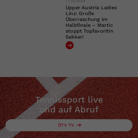
11.02.2023
Upper Austria Ladies
Linz: Große
Überraschung im
Halbfinale – Martic
stoppt Topfavoritin
Sakkari
Tennissport live
und auf Abruf
ÖTV TV