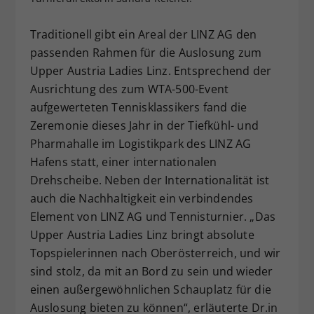
Dieser Wert speichert Ihre Consent-
Einstellungen. Unter anderem eine
Traditionell gibt ein Areal der LINZ AG den
zufällig generierte ID, für die
passenden Rahmen für die Auslosung zum
Zweck
historische Speicherung Ihrer
Upper Austria Ladies Linz. Entsprechend der
vorgenommen Einstellungen, falls der
Ausrichtung des zum WTA-500-Event
Webseiten-Betreiber dies eingestellt
aufgewerteten Tennisklassikers fand die
hat.
Zeremonie dieses Jahr in der Tiefkühl- und
Pharmahalle im Logistikpark des LINZ AG
Hafens statt, einer internationalen
Drehscheibe. Neben der Internationalität ist
auch die Nachhaltigkeit ein verbindendes
Element von LINZ AG und Tennisturnier. „Das
Upper Austria Ladies Linz bringt absolute
Topspielerinnen nach Oberösterreich, und wir
sind stolz, da mit an Bord zu sein und wieder
einen außergewöhnlichen Schauplatz für die
Auslosung bieten zu können“, erläuterte Dr.in