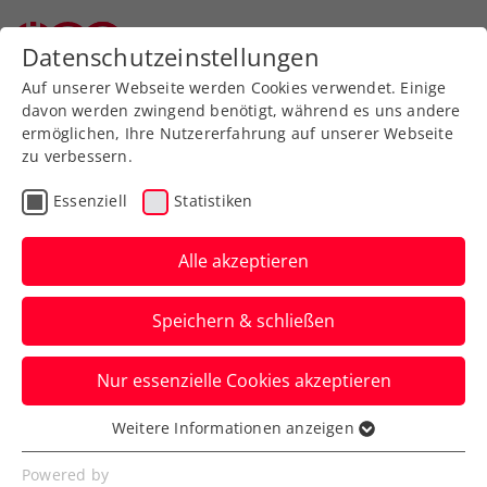
Zurück zur Newsübersicht
Datenschutzeinstellungen
Auf unserer Webseite werden Cookies verwendet. Einige
davon werden zwingend benötigt, während es uns andere
ermöglichen, Ihre Nutzererfahrung auf unserer Webseite
zu verbessern.
Turniere
WTA
Essenziell
Statistiken
Upper Austria Ladies
Linz: Kraus fordert
Alle akzeptieren
Französin Burel
Speichern & schließen
Im Logistikpark des Linz AG Hafens stieg
Nur essenzielle Cookies akzeptieren
mit Camila Giorgi und Anastasia
Potapova die Auslosung des WTA-
Weitere Informationen anzeigen
Essenziell
Turniers.
Essenzielle Cookies werden für grundlegende
Powered by