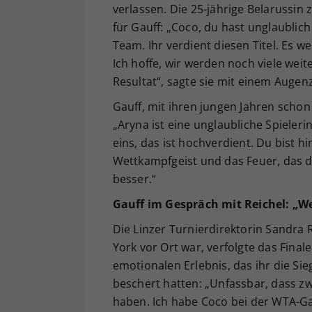
verlassen. Die 25-jährige Belarussin z
für Gauff: „Coco, du hast unglaublic
Team. Ihr verdient diesen Titel. Es we
Ich hoffe, wir werden noch viele weit
Resultat“, sagte sie mit einem Augen
Gauff, mit ihren jungen Jahren schon 
„Aryna ist eine unglaubliche Spiele
eins, das ist hochverdient. Du bist h
Wettkampfgeist und das Feuer, das d
besser.“
Gauff im Gespräch mit Reichel: „We
Die Linzer Turnierdirektorin Sandra R
York vor Ort war, verfolgte das Fina
emotionalen Erlebnis, das ihr die S
beschert hatten: „Unfassbar, dass z
haben. Ich habe Coco bei der WTA-Gal