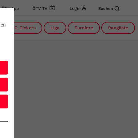
ÖTV App
ÖTV TV
Login
Suchen
den
DC-Tickets
Liga
Turniere
Rangliste