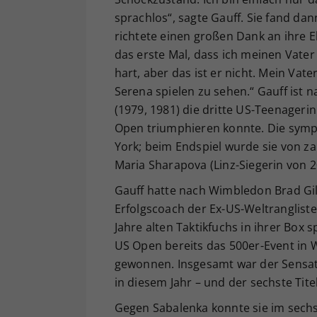
sprachlos“, sagte Gauff. Sie fand da
richtete einen großen Dank an ihre 
das erste Mal, dass ich meinen Vater
hart, aber das ist er nicht. Mein Vat
Serena spielen zu sehen.“ Gauff ist 
(1979, 1981) die dritte US-Teenager
Open triumphieren konnte. Die symp
York; beim Endspiel wurde sie von za
Maria Sharapova (Linz-Siegerin von 2
Gauff hatte nach Wimbledon Brad Gilb
Erfolgscoach der Ex-US-Weltranglist
Jahre alten Taktikfuchs in ihrer Box 
US Open bereits das 500er-Event in W
gewonnen. Insgesamt war der Sensati
in diesem Jahr – und der sechste Tite
Gegen Sabalenka konnte sie im sechst