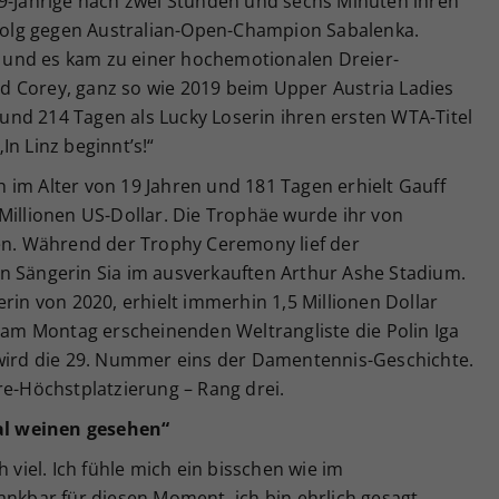
19-Jährige nach zwei Stunden und sechs Minuten ihren
Erfolg gegen Australian-Open-Champion Sabalenka.
 – und es kam zu einer hochemotionalen Dreier-
 Corey, ganz so wie 2019 beim Upper Austria Ladies
n und 214 Tagen als Lucky Loserin ihren ersten WTA-Titel
n Linz beginnt’s!“
 im Alter von 19 Jahren und 181 Tagen erhielt Gauff
Millionen US-Dollar. Die Trophäe wurde ihr von
ben. Während der Trophy Ceremony lief der
n Sängerin Sia im ausverkauften Arthur Ashe Stadium.
rin von 2020, erhielt immerhin 1,5 Millionen Dollar
r am Montag erscheinenden Weltrangliste die Polin Iga
 wird die 29. Nummer eins der Damentennis-Geschichte.
re-Höchstplatzierung – Rang drei.
al weinen gesehen“
 viel. Ich fühle mich ein bisschen wie im
ankbar für diesen Moment, ich bin ehrlich gesagt