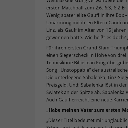
Weltklasseleistung verwandelte die 
ersten Matchball zum 2:6,-6:3,-6:2-
Wenig später eilte Gauff in ihre Box
Umarmung mit ihren Eltern Candi und
Linz, als Gauff im Alter von 15 Jahre
gewonnen hatte. Wie heißt es doch? „I
Für ihren ersten Grand-Slam-Triumph
einen Siegerscheck in Höhe von drei 
Tennisikone Billie Jean King überge
Song „Unstoppable“ der australische
Die unterlegene Sabalenka, Linz-Siege
Preisgeld. Und: Sabalenka löst in de
Swiatek an der Spitze ab. Sabalenka
Auch Gauff erreicht eine neue Karrie
„Habe meinen Vater zum ersten M
„Dieser Titel bedeutet mir unglaublich
Schockzustand. Ich bin einfach nur d