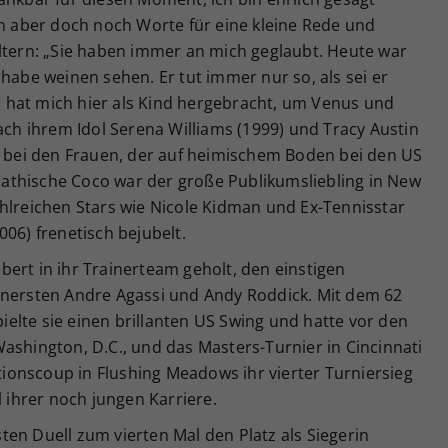
nn aber doch noch Worte für eine kleine Rede und
Eltern: „Sie haben immer an mich geglaubt. Heute war
 habe weinen sehen. Er tut immer nur so, als sei er
er hat mich hier als Kind hergebracht, um Venus und
nach ihrem Idol Serena Williams (1999) und Tracy Austin
in bei den Frauen, der auf heimischem Boden bei den US
athische Coco war der große Publikumsliebling in New
hlreichen Stars wie Nicole Kidman und Ex-Tennisstar
006) frenetisch bejubelt.
ert in ihr Trainerteam geholt, den einstigen
enersten Andre Agassi und Andy Roddick. Mit dem 62
spielte sie einen brillanten US Swing und hatte vor den
ashington, D.C., und das Masters-Turnier in Cincinnati
onscoup in Flushing Meadows ihr vierter Turniersieg
l ihrer noch jungen Karriere.
en Duell zum vierten Mal den Platz als Siegerin