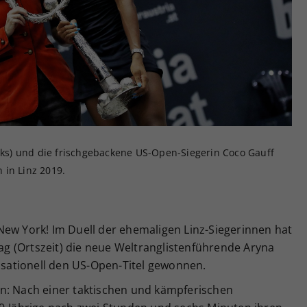
Zweck
generierte ID, für die historische Speicherung
Ihrer vorgenommen Einstellungen, falls der
Webseiten-Betreiber dies eingestellt hat.
inks) und die frischgebackene US-Open-Siegerin Coco Gauff
 in Linz 2019.
New York! Im Duell der ehemaligen Linz-Siegerinnen hat
 (Ortszeit) die neue Weltranglistenführende Aryna
ationell den US-Open-Titel gewonnen.
n: Nach einer taktischen und kämpferischen