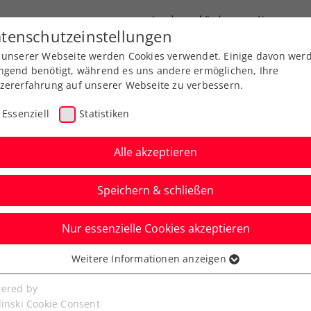
Landesverbände
News
tenschutzeinstellungen
 unserer Webseite werden Cookies verwendet. Einige davon wer
port
Ausbildung
Services
Über uns
ngend benötigt, während es uns andere ermöglichen, Ihre
zererfahrung auf unserer Webseite zu verbessern.
Essenziell
Statistiken
Alle akzeptieren
Speichern & schließen
Nur essenzielle Cookies akzeptieren
 gewinnt das
Weitere Informationen anzeigen
ssenziell
Linz-Siegerinnen
senzielle Cookies werden für grundlegende Funktionen der
ered by
bseite benötigt. Dadurch ist gewährleistet, dass die Webseite
linski Cookie Consent