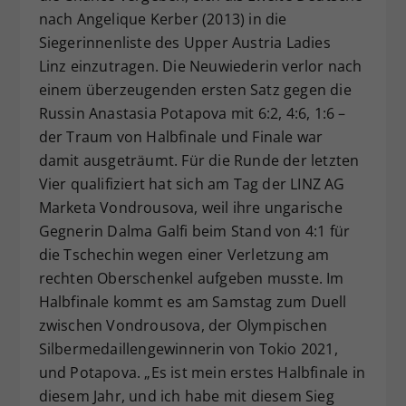
nach Angelique Kerber (2013) in die
Dieser Wert speichert Ihre Consent-
Siegerinnenliste des Upper Austria Ladies
Einstellungen. Unter anderem eine
zufällig generierte ID, für die
Linz einzutragen. Die Neuwiederin verlor nach
Zweck
historische Speicherung Ihrer
einem überzeugenden ersten Satz gegen die
vorgenommen Einstellungen, falls der
Russin Anastasia Potapova mit 6:2, 4:6, 1:6 –
Webseiten-Betreiber dies eingestellt
der Traum von Halbfinale und Finale war
hat.
damit ausgeträumt. Für die Runde der letzten
Vier qualifiziert hat sich am Tag der LINZ AG
Marketa Vondrousova, weil ihre ungarische
Gegnerin Dalma Galfi beim Stand von 4:1 für
die Tschechin wegen einer Verletzung am
rechten Oberschenkel aufgeben musste. Im
Halbfinale kommt es am Samstag zum Duell
zwischen Vondrousova, der Olympischen
Silbermedaillengewinnerin von Tokio 2021,
und Potapova. „Es ist mein erstes Halbfinale in
diesem Jahr, und ich habe mit diesem Sieg