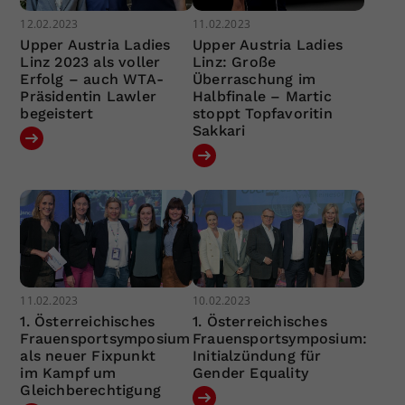
12.02.2023
11.02.2023
Upper Austria Ladies
Upper Austria Ladies
Linz 2023 als voller
Linz: Große
Erfolg – auch WTA-
Überraschung im
Präsidentin Lawler
Halbfinale – Martic
begeistert
stoppt Topfavoritin
Sakkari
11.02.2023
10.02.2023
1. Österreichisches
1. Österreichisches
Frauensportsymposium
Frauensportsymposium:
als neuer Fixpunkt
Initialzündung für
im Kampf um
Gender Equality
Gleichberechtigung