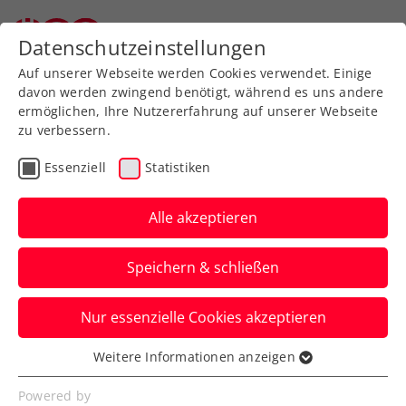
Zurück zur Newsübersicht
Datenschutzeinstellungen
Auf unserer Webseite werden Cookies verwendet. Einige
davon werden zwingend benötigt, während es uns andere
ermöglichen, Ihre Nutzererfahrung auf unserer Webseite
zu verbessern.
Turniere
Essenziell
Statistiken
Upper Austria Ladies
Linz: Potapova zerstört
Alle akzeptieren
Finaltraum von Friedsam
Speichern & schließen
Auch Marketa Vondrousova steht beim
Nur essenzielle Cookies akzeptieren
WTA-Turnier in Oberösterreichs
Landeshauptstadt im Halbfinale.
Weitere Informationen anzeigen
Essenziell
Verfasst von: Presseaussendung / Redaktion, 10.02.2023
Essenzielle Cookies werden für grundlegende
Powered by