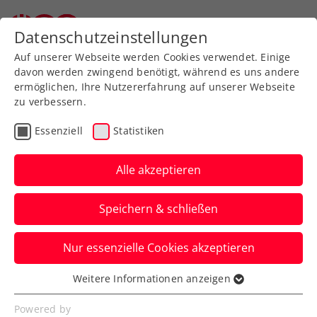
Zurück zur Newsübersicht
Datenschutzeinstellungen
Auf unserer Webseite werden Cookies verwendet. Einige
davon werden zwingend benötigt, während es uns andere
ermöglichen, Ihre Nutzererfahrung auf unserer Webseite
zu verbessern.
Turniere
Essenziell
Statistiken
Upper Austria Ladies
Linz: Grabher will beim
Alle akzeptieren
Heimspiel mit
Speichern & schließen
Extramotivation Serie
beenden
Nur essenzielle Cookies akzeptieren
Weitere Informationen anzeigen
Gelingt erstmals seit 2013 einer
Essenziell
Österreicherin ein Matcherfolg im
Essenzielle Cookies werden für grundlegende
Powered by