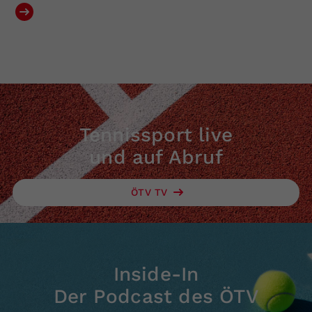
Tennissport live
und auf Abruf
ÖTV TV
Inside-In
Der Podcast des ÖTV