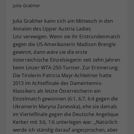
Julia Grabher
Dieser Wert speichert Ihre Consent-
Einstellungen. Unter anderem eine
zufällig generierte ID, für die
Julia Grabher kann sich am Mittwoch in den
Zweck
historische Speicherung Ihrer
Annalen des Upper Austria Ladies
vorgenommen Einstellungen, falls der
Linz verewigen. Wenn sie ihr Erstrundenmatch
Webseiten-Betreiber dies eingestellt
gegen die US-Amerikanerin Madison Brengle
hat.
gewinnt, dann wäre sie die erste
österreichische Einzelsiegerin seit zehn Jahren
beim Linzer WTA-250-Turnier. Zur Erinnerung:
Die Tirolerin Patricia Mayr-Achleitner hatte
2013 im Achtelfinale des Damentennis-
Klassikers als letzte Österreicherin ein
Einzelmatch gewonnen (6:1, 6:7, 6:4 gegen die
Ukrainerin Maryna Zanevska), ehe sie damals
im Viertelfinale gegen die Deutsche Angelique
Kerber mit 3:6, 1:6 unterlegen war. „Natürlich
werde ich ständig darauf angesprochen, aber