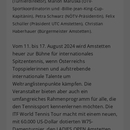
(Turnierdirektor), Marion Maruska (ÖTV-
Dieser Wert speichert Ihre Consent-
Sportkoordinatorin und -Billie-Jean-King-Cup-
Einstellungen. Unter anderem eine
Kapitänin), Petra Schwarz (NÖTV-Präsidentin), Felix
zufällig generierte ID, für die
Schüller (Präsident UTC Amstetten), Christian
Zweck
historische Speicherung Ihrer
Haberhauer (Bürgermeister Amstetten).
vorgenommen Einstellungen, falls der
Webseiten-Betreiber dies eingestellt
hat.
Vom 11. bis 17. August 2024 wird Amstetten
heuer zur Bühne für internationales
Spitzentennis, wenn Österreichs
Topspielerinnen und aufstrebende
internationale Talente um
Weltranglistenpunkte kämpfen. Die
Veranstalter bieten aber auch ein
umfangreiches Rahmenprogramm für alle, die
den Tennissport kennenlernen möchten. Die
ITF World Tennis Tour macht mit einem neuen,
mit 60.000 US-Dollar dotierten W75-
Damenturnier, den LADIES OPEN Amstetten