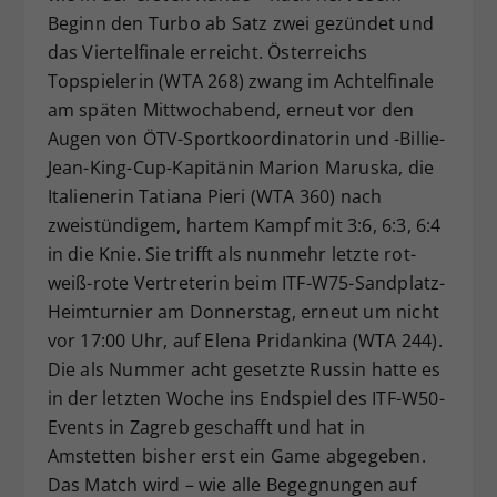
Beginn den Turbo ab Satz zwei gezündet und
Dieser Wert speichert Ihre Consent-
das Viertelfinale erreicht. Österreichs
Einstellungen. Unter anderem eine
zufällig generierte ID, für die
Topspielerin (WTA 268) zwang im Achtelfinale
Zweck
historische Speicherung Ihrer
am späten Mittwochabend, erneut vor den
vorgenommen Einstellungen, falls der
Augen von ÖTV-Sportkoordinatorin und -Billie-
Webseiten-Betreiber dies eingestellt
Jean-King-Cup-Kapitänin Marion Maruska, die
hat.
Italienerin Tatiana Pieri (WTA 360) nach
zweistündigem, hartem Kampf mit 3:6, 6:3, 6:4
in die Knie. Sie trifft als nunmehr letzte rot-
weiß-rote Vertreterin beim ITF-W75-Sandplatz-
Heimturnier am Donnerstag, erneut um nicht
vor 17:00 Uhr, auf Elena Pridankina (WTA 244).
Die als Nummer acht gesetzte Russin hatte es
in der letzten Woche ins Endspiel des ITF-W50-
Events in Zagreb geschafft und hat in
Amstetten bisher erst ein Game abgegeben.
Das Match wird – wie alle Begegnungen auf