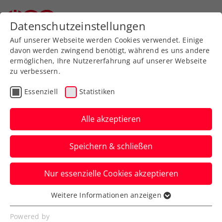
Zurück zur Newsübersicht
Datenschutzeinstellungen
Auf unserer Webseite werden Cookies verwendet. Einige
davon werden zwingend benötigt, während es uns andere
ermöglichen, Ihre Nutzererfahrung auf unserer Webseite
zu verbessern.
Turniere
ITF
Essenziell
Statistiken
LADIES OPEN Amstetten:
Kraus kämpft sich ins
Alle akzeptieren
Viertelfinale
Speichern & schließen
Die heimische Nummer eins hält beim
Nur essenzielle Cookies akzeptieren
ITF-Damenturnier in Niederösterreich
Österreichs Fahne hoch.
Weitere Informationen anzeigen
Essenziell
Verfasst von: Presseaussendung / Redaktion, 15.08.2024
Essenzielle Cookies werden für grundlegende
Powered by