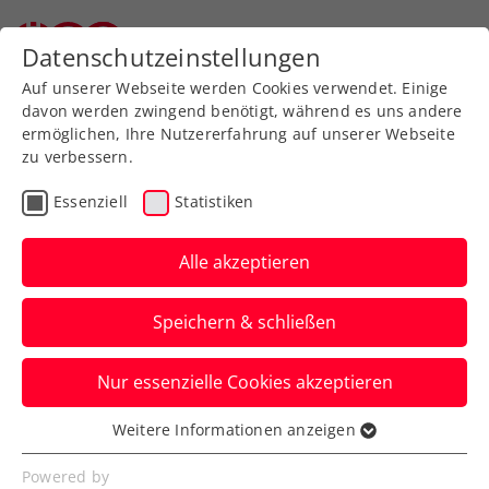
Zurück zur Newsübersicht
Datenschutzeinstellungen
Auf unserer Webseite werden Cookies verwendet. Einige
davon werden zwingend benötigt, während es uns andere
ermöglichen, Ihre Nutzererfahrung auf unserer Webseite
zu verbessern.
Ausbildung
Verbands-Info
Essenziell
Statistiken
Jürgens beste
Tennistipps – Teil 4: Der
Alle akzeptieren
Rückhandslice
Speichern & schließen
ÖTV-Sportdirektor Jürgen Melzer zeigt
Nur essenzielle Cookies akzeptieren
euch mit ÖTV-Ausbildungsreferent Harald
Mair die richtige Technik.
Weitere Informationen anzeigen
Essenziell
Verfasst von: Manuel Wachta, 26.06.2024
Essenzielle Cookies werden für grundlegende
Powered by