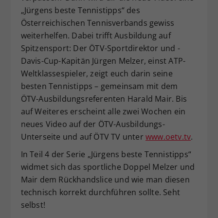
„Jürgens beste Tennistipps“ des
Dieser Wert speichert Ihre Consent-
Österreichischen Tennisverbands gewiss
Einstellungen. Unter anderem eine
zufällig generierte ID, für die
weiterhelfen. Dabei trifft Ausbildung auf
Zweck
historische Speicherung Ihrer
Spitzensport: Der ÖTV-Sportdirektor und -
vorgenommen Einstellungen, falls der
Davis-Cup-Kapitän Jürgen Melzer, einst ATP-
Webseiten-Betreiber dies eingestellt
Weltklassespieler, zeigt euch darin seine
hat.
besten Tennistipps – gemeinsam mit dem
ÖTV-Ausbildungsreferenten Harald Mair. Bis
auf Weiteres erscheint alle zwei Wochen ein
neues Video auf der ÖTV-Ausbildungs-
Unterseite und auf ÖTV TV unter
www.oetv.tv
.
In Teil 4 der Serie „Jürgens beste Tennistipps“
widmet sich das sportliche Doppel Melzer und
Mair dem Rückhandslice und wie man diesen
technisch korrekt durchführen sollte. Seht
selbst!