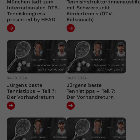
München lädt zum
Tennisinstruktor:innenausbil
Internationalen DTB-
mit Schwerpunkt
Tenniskongress
Kindertennis (ÖTV-
presented by HEAD
Kidscoach)
04.09.2024
04.09.2024
Jürgens beste
Jürgens beste
Tennistipps – Teil 7:
Tennistipps – Teil 7:
Der Vorhandreturn
Der Vorhandreturn