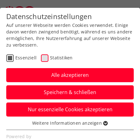
Zurück zur Newsübersicht
Datenschutzeinstellungen
Auf unserer Webseite werden Cookies verwendet. Einige
davon werden zwingend benötigt, während es uns andere
ermöglichen, Ihre Nutzererfahrung auf unserer Webseite
zu verbessern.
Kids & Jugend
Essenziell
Statistiken
Hochklassiger Besuch in
Oberösterreich: Jürgen
Alle akzeptieren
on Tour ist wieder da!
Speichern & schließen
ÖTV-Sportdirektor und -Davis-Cup-
Nur essenzielle Cookies akzeptieren
Kapitän Jürgen Melzer nimmt sehr
positive Erkenntnisse aus Linz mit.
Weitere Informationen anzeigen
Essenziell
Verfasst von: Redaktion, 06.12.2024
Essenzielle Cookies werden für grundlegende
Powered by