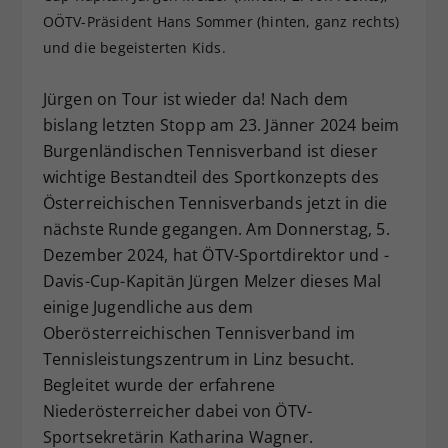
OÖTV-Präsident Hans Sommer (hinten, ganz rechts)
Dieser Wert speichert Ihre Consent-
Einstellungen. Unter anderem eine
und die begeisterten Kids.
zufällig generierte ID, für die
Zweck
historische Speicherung Ihrer
Jürgen on Tour ist wieder da! Nach dem
vorgenommen Einstellungen, falls der
bislang letzten Stopp am 23. Jänner 2024 beim
Webseiten-Betreiber dies eingestellt
Burgenländischen Tennisverband ist dieser
hat.
wichtige Bestandteil des Sportkonzepts des
Österreichischen Tennisverbands jetzt in die
nächste Runde gegangen. Am Donnerstag, 5.
Dezember 2024, hat ÖTV-Sportdirektor und -
Davis-Cup-Kapitän Jürgen Melzer dieses Mal
einige Jugendliche aus dem
Oberösterreichischen Tennisverband im
Tennisleistungszentrum in Linz besucht.
Begleitet wurde der erfahrene
Niederösterreicher dabei von ÖTV-
Sportsekretärin Katharina Wagner.