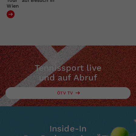
Tour“ auf Besuch in
Wien
Tennissport live
und auf Abruf
ÖTV TV
Inside-In