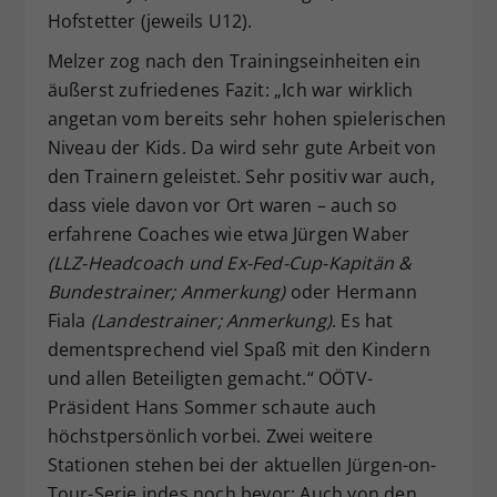
Hofstetter (jeweils U12).
Melzer zog nach den Trainingseinheiten ein
äußerst zufriedenes Fazit: „Ich war wirklich
angetan vom bereits sehr hohen spielerischen
Niveau der Kids. Da wird sehr gute Arbeit von
den Trainern geleistet. Sehr positiv war auch,
dass viele davon vor Ort waren – auch so
erfahrene Coaches wie etwa Jürgen Waber
(LLZ-Headcoach und Ex-Fed-Cup-Kapitän &
Bundestrainer; Anmerkung)
oder Hermann
Fiala
(Landestrainer; Anmerkung)
. Es hat
dementsprechend viel Spaß mit den Kindern
und allen Beteiligten gemacht.“ OÖTV-
Präsident Hans Sommer schaute auch
höchstpersönlich vorbei. Zwei weitere
Stationen stehen bei der aktuellen Jürgen-on-
Tour-Serie indes noch bevor: Auch von den