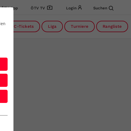
ÖTV App
ÖTV TV
Login
Suchen
den
DC-Tickets
Liga
Turniere
Rangliste