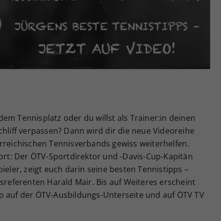
Zweck
generierte ID, für die historische Speicherung
Ihrer vorgenommen Einstellungen, falls der
Webseiten-Betreiber dies eingestellt hat.
em Tennisplatz oder du willst als Trainer:in deinen
chliff verpassen? Dann wird dir die neue Videoreihe
erreichischen Tennisverbands gewiss weiterhelfen.
port: Der ÖTV-Sportdirektor und -Davis-Cup-Kapitän
ieler, zeigt euch darin seine besten Tennistipps –
eferenten Harald Mair. Bis auf Weiteres erscheint
o auf der ÖTV-Ausbildungs-Unterseite und auf ÖTV TV