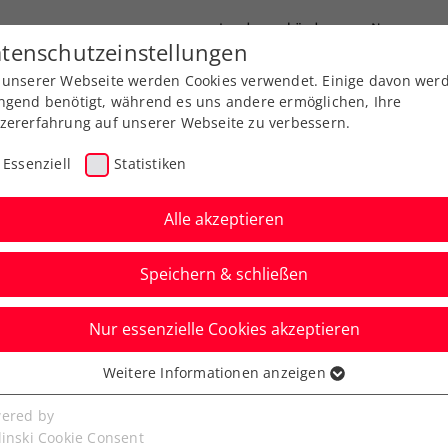
Landesverbände
News
tenschutzeinstellungen
 unserer Webseite werden Cookies verwendet. Einige davon wer
port
Ausbildung
Services
Über uns
ngend benötigt, während es uns andere ermöglichen, Ihre
zererfahrung auf unserer Webseite zu verbessern.
Essenziell
Statistiken
Alle akzeptieren
Speichern & schließen
Nur essenzielle Cookies akzeptieren
ennistipps – Teil 2:
Weitere Informationen anzeigen
ssenziell
ge Rückhand
senzielle Cookies werden für grundlegende Funktionen der
ered by
bseite benötigt. Dadurch ist gewährleistet, dass die Webseite
linski Cookie Consent